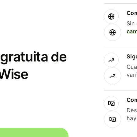
Com
Sin
cam
gratuita de
Sig
Gua
 Wise
var
Com
Des
hay