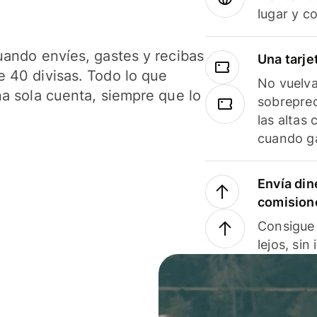
lugar y c
uando envíes, gastes y recibas
Una tarje
 40 divisas. Todo lo que
No vuelva
na sola cuenta, siempre que lo
sobreprec
las altas
cuando ga
Envía din
comision
Consigue 
lejos, sin