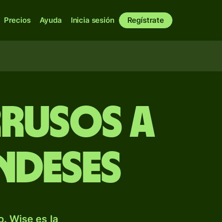
Precios
Ayuda
Inicia sesión
Regístrate
rrusos a
ndeses
. Wise es la