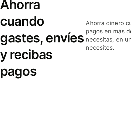
Ahorra
cuando
Ahorra dinero c
pagos en más de
gastes, envíes
necesitas, en u
necesites.
y recibas
pagos