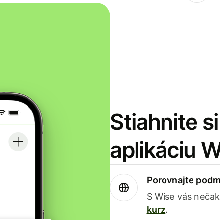
Stiahnite s
aplikáciu 
Porovnajte podm
S Wise vás nečak
kurz
.