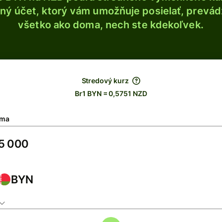
ý účet, ktorý vám umožňuje posielať, prevádza
všetko ako doma, nech ste kdekoľvek.
Stredový kurz
Br1 BYN = 0,5751 NZD
ma
BYN