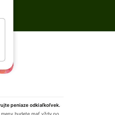
ujte peniaze odkiaľkoľvek.
 meny budete mať vždy po