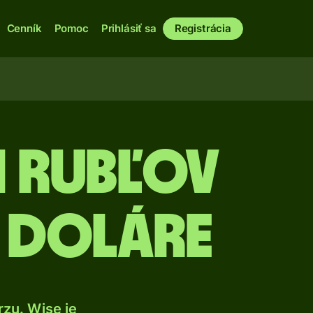
Cenník
Pomoc
Prihlásiť sa
Registrácia
h rubľov
 doláre
zu. Wise je