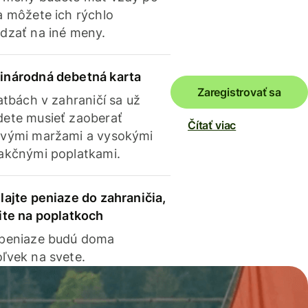
a môžete ich rýchlo
dzať na iné meny.
inárodná debetná karta
Zaregistrovať sa
latbách v zahraničí sa už
ete musieť zaoberať
Čítať viac
vými maržami a vysokými
akčnými poplatkami.
lajte peniaze do zahraničia,
ite na poplatkoch
 peniaze budú doma
ľvek na svete.