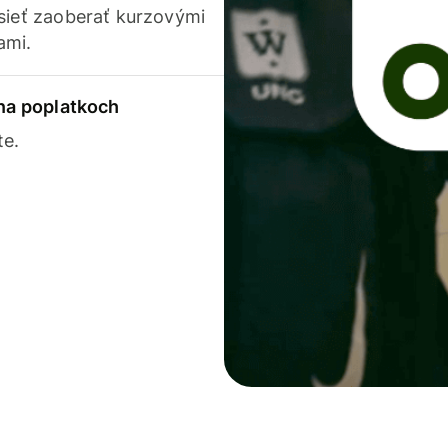
usieť zaoberať kurzovými
ami.
 na poplatkoch
te.