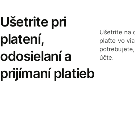
Ušetrite pri
Ušetrite na o
platení,
plaťte vo v
potrebujete
odosielaní a
účte.
prijímaní platieb