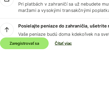
Pri platbách v zahraničí sa už nebudete m
maržami a vysokými transakčnými poplatk
Posielajte peniaze do zahraničia, ušetrite
Vaše peniaze budú doma kdekoľvek na sve
Zaregistrovať sa
Čítať viac