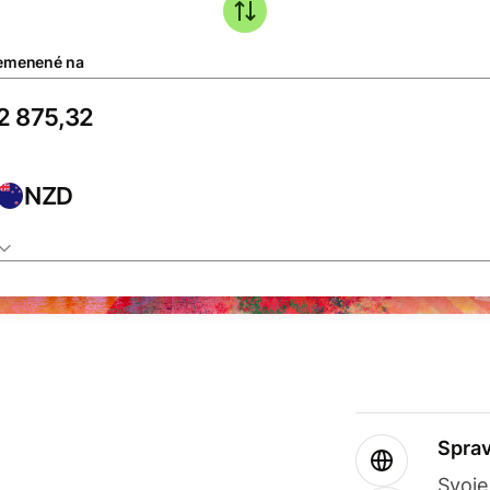
emenené na
NZD
Sprav
Svoje