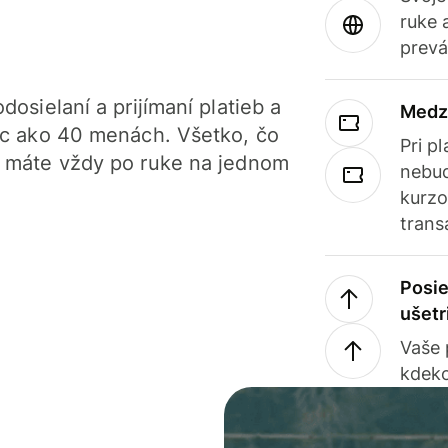
ruke 
prevá
dosielaní a prijímaní platieb a
Medz
iac ako 40 menách. Všetko, čo
Pri p
, máte vždy po ruke na jednom
nebud
kurzo
trans
Posie
ušetr
Vaše
kdeko