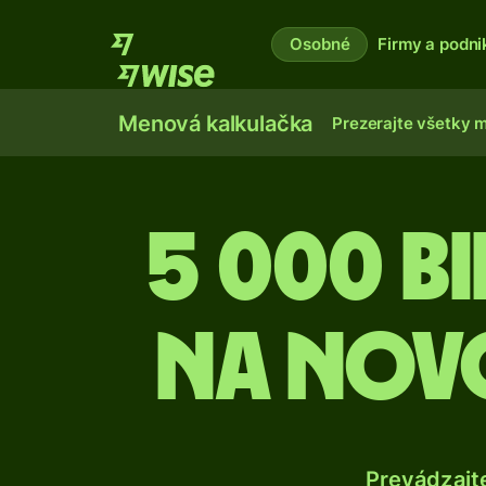
Osobné
Firmy a podni
Menová kalkulačka
Prezerajte všetky 
5 000 B
na nov
Prevádzajt