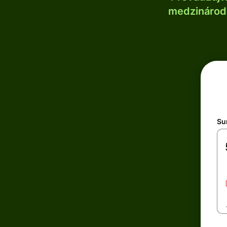
medzinárodn
Su