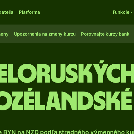
katelia
Platforma
Funkcie
meny
Upozornenia na zmeny kurzu
Porovnajte kurzy bánk
ieloruskýc
ozélandské
e BYN na NZD podľa stredného výmenného kur