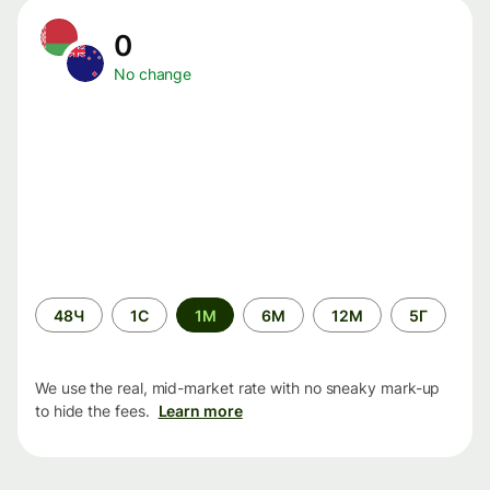
0
No change
Time
48Ч
1С
1М
6М
12М
5Г
period
We use the real, mid-market rate with no sneaky mark-up
to hide the fees.
Learn more