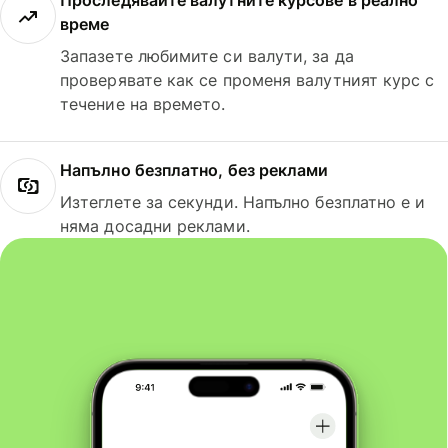
Проследявайте валутните курсове в реално
време
Запазете любимите си валути, за да
проверявате как се променя валутният курс с
течение на времето.
Напълно безплатно, без реклами
Изтеглете за секунди. Напълно безплатно е и
няма досадни реклами.