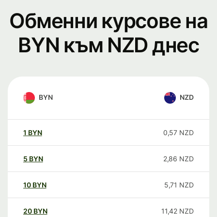
Обменни курсове на
BYN към NZD днес
BYN
NZD
1
BYN
0,57
NZD
5
BYN
2,86
NZD
10
BYN
5,71
NZD
20
BYN
11,42
NZD