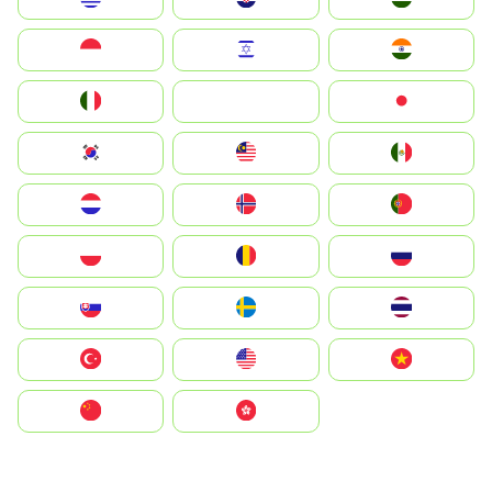
Indonesia
Israel
India
Italia
JA
Japan
South Korea
Malay
Mexico
Nederland
Norge
Portugal
Polska
România
Россия
Slovensko
Ruoŧŧa
ไทย
Türkiye
United States
Vietnam
中国
中國香港特別行政區