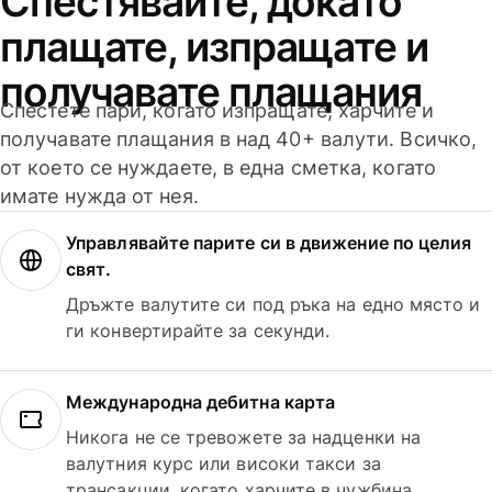
Спестявайте, докато
плащате, изпращате и
получавате плащания
Спестете пари, когато изпращате, харчите и
получавате плащания в над 40+ валути. Всичко,
от което се нуждаете, в една сметка, когато
имате нужда от нея.
Управлявайте парите си в движение по целия
свят.
Дръжте валутите си под ръка на едно място и
ги конвертирайте за секунди.
Международна дебитна карта
Никога не се тревожете за надценки на
валутния курс или високи такси за
трансакции, когато харчите в чужбина.