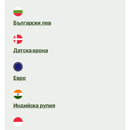
Български лев
Датска крона
Евро
Индийска рупия