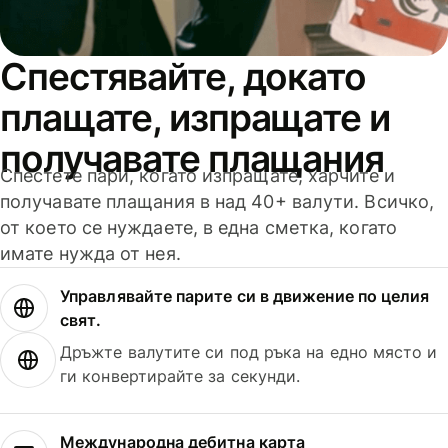
Спестявайте, докато
плащате, изпращате и
получавате плащания
Спестете пари, когато изпращате, харчите и
получавате плащания в над 40+ валути. Всичко,
от което се нуждаете, в една сметка, когато
имате нужда от нея.
Управлявайте парите си в движение по целия
свят.
Дръжте валутите си под ръка на едно място и
ги конвертирайте за секунди.
Международна дебитна карта