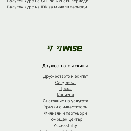
Валутен курс на CHF за минали периоди
Валутен курс на IDR за минали периоди
Дружеството и екипът
Дружеството и екипът
Сигурност
Преса
Кариери
Състояние на услугата
Връзки с инвеститори
Филиали и партньори
Помощен център
Accessibility