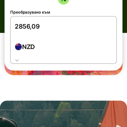
Преобразувано към
NZD