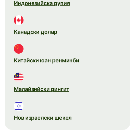
Индонезийска рупия
Канадски долар
Китайски юан ренминби
Малайзийски рингит
Нов израелски шекел