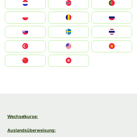
Nederland
Norge
Portugal
Polska
România
Россия
Slovensko
Ruoŧŧa
ไทย
Türkiye
United States
Vietnam
中国
中國香港特別行政區
Wechselkurse:
Auslandsüberweisung: