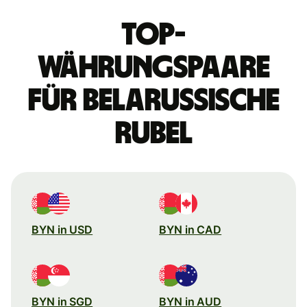
Top-
Währungspaare
für belarussische
Rubel
BYN in USD
BYN in CAD
BYN in SGD
BYN in AUD