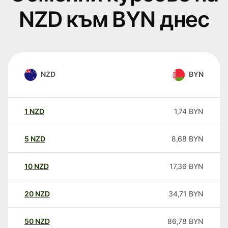
NZD към BYN днес
NZD
BYN
1
NZD
1,74
BYN
5
NZD
8,68
BYN
10
NZD
17,36
BYN
20
NZD
34,71
BYN
50
NZD
86,78
BYN