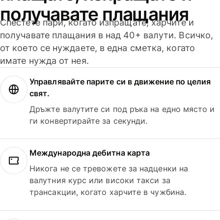
получавате плащания
Спестете пари, когато изпращате, харчите и
получавате плащания в над 40+ валути. Всичко,
от което се нуждаете, в една сметка, когато
имате нужда от нея.
Управлявайте парите си в движение по целия
свят.
Дръжте валутите си под ръка на едно място и
ги конвертирайте за секунди.
Международна дебитна карта
Никога не се тревожете за надценки на
валутния курс или високи такси за
трансакции, когато харчите в чужбина.