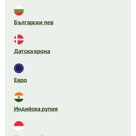
Български лев
Датска крона
Евро
Индийска рупия