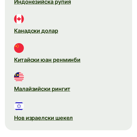
Индонезийска рупия
Канадски долар
Китайски юан ренминби
Малайзийски рингит
Нов израелски шекел