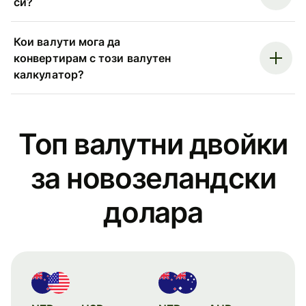
си?
Кои валути мога да
конвертирам с този валутен
калкулатор?
Топ валутни двойки
за новозеландски
долара