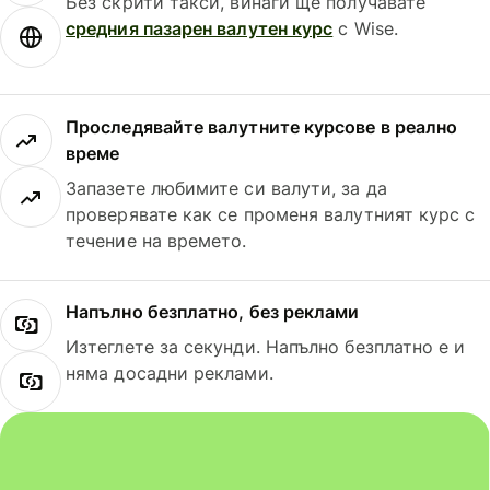
Без скрити такси, винаги ще получавате
средния пазарен валутен курс
с Wise.
Проследявайте валутните курсове в реално
време
Запазете любимите си валути, за да
проверявате как се променя валутният курс с
течение на времето.
Напълно безплатно, без реклами
Изтеглете за секунди. Напълно безплатно е и
няма досадни реклами.