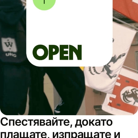
Спестявайте, докато
плащате, изпращате и