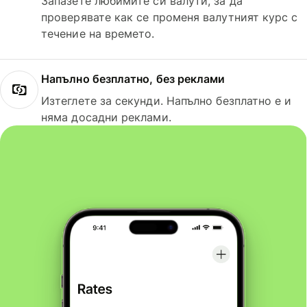
Запазете любимите си валути, за да
проверявате как се променя валутният курс с
течение на времето.
Напълно безплатно, без реклами
Изтеглете за секунди. Напълно безплатно е и
няма досадни реклами.