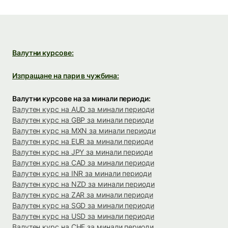
Валутни курсове:
Изпращане на пари в чужбина:
Валутни курсове на за минали периоди:
Валутен курс на AUD за минали периоди
Валутен курс на GBP за минали периоди
Валутен курс на MXN за минали периоди
Валутен курс на EUR за минали периоди
Валутен курс на JPY за минали периоди
Валутен курс на CAD за минали периоди
Валутен курс на INR за минали периоди
Валутен курс на NZD за минали периоди
Валутен курс на ZAR за минали периоди
Валутен курс на SGD за минали периоди
Валутен курс на USD за минали периоди
Валутен курс на CHF за минали периоди