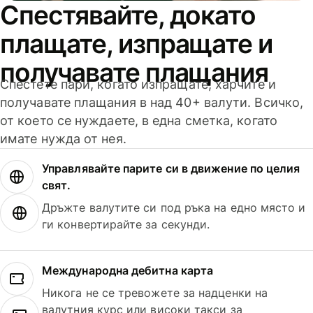
Спестявайте, докато
плащате, изпращате и
получавате плащания
Спестете пари, когато изпращате, харчите и
получавате плащания в над 40+ валути. Всичко,
от което се нуждаете, в една сметка, когато
имате нужда от нея.
Управлявайте парите си в движение по целия
свят.
Дръжте валутите си под ръка на едно място и
ги конвертирайте за секунди.
Международна дебитна карта
Никога не се тревожете за надценки на
валутния курс или високи такси за