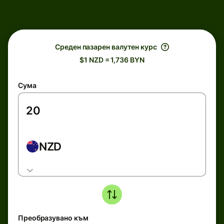
Среден пазарен валутен курс
$1 NZD = 1,736 BYN
Сума
NZD
Преобразувано към