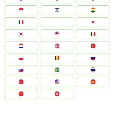
Indonesia
Israel
India
Italia
JA
Japan
South Korea
Malay
Mexico
Nederland
Norge
Portugal
Polska
România
Россия
Slovensko
Ruoŧŧa
ไทย
Türkiye
United States
Vietnam
中国
中國香港特別行政區