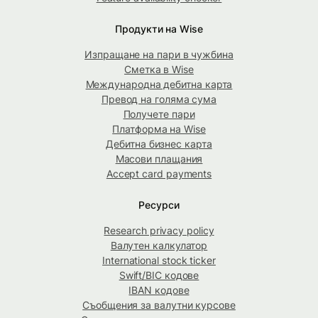
Продукти на Wise
Изпращане на пари в чужбина
Сметка в Wise
Международна дебитна карта
Превод на голяма сума
Получете пари
Платформа на Wise
Дебитна бизнес карта
Масови плащания
Accept card payments
Ресурси
Research privacy policy
Валутен калкулатор
International stock ticker
Swift/BIC кодове
IBAN кодове
Съобщения за валутни курсове