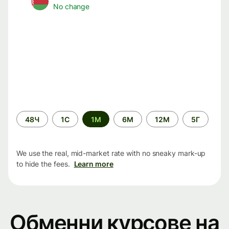
No change
Time
48Ч
1С
1М
6М
12М
5Г
period
We use the real, mid-market rate with no sneaky mark-up
to hide the fees.
Learn more
Обменни курсове на