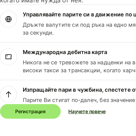
когато имате нужда от нея.
Управлявайте парите си в движение по ц
Дръжте валутите си под ръка на едно мя
за секунди.
Международна дебитна карта
Никога не се тревожете за надценки на 
високи такси за трансакции, когато харч
Изпращайте пари в чужбина, спестете о
Парите Ви стигат по-далеч, без значение
Регистрация
Научете повече