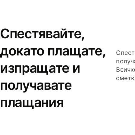
Спестявайте,
докато плащате,
Спест
получ
изпращате и
Всичк
сметк
получавате
плащания