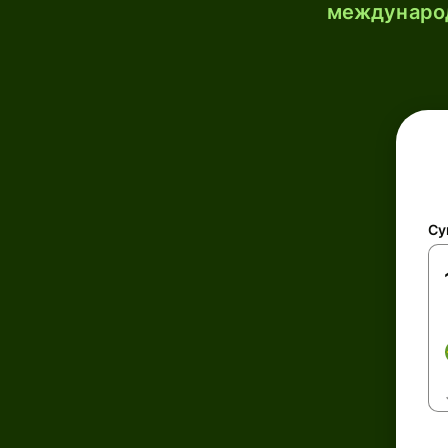
международ
Су