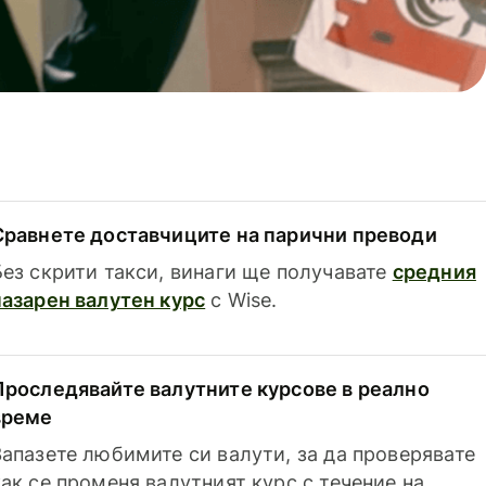
Сравнете доставчиците на парични преводи
Без скрити такси, винаги ще получавате
средния
пазарен валутен курс
с Wise.
Проследявайте валутните курсове в реално
време
Запазете любимите си валути, за да проверявате
как се променя валутният курс с течение на