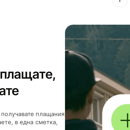
 плащате,
ате
и получавате плащания
аете, в една сметка,