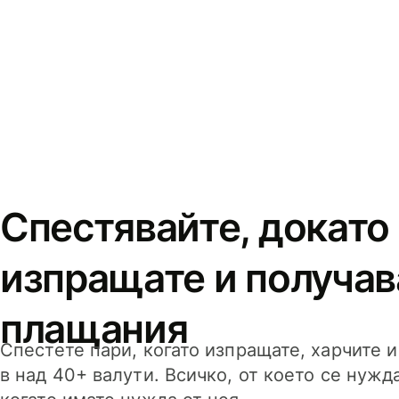
Спестявайте, докато
изпращате и получав
плащания
Спестете пари, когато изпращате, харчите 
в над 40+ валути. Всичко, от което се нужд