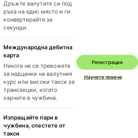
Дръжте валутите си под
ръка на едно място и ги
конвертирайте за
секунди.
Международна дебитна
карта
Регистрация
Никога не се тревожете
за надценки на валутния
Научете повече
курс или високи такси за
трансакции, когато
харчите в чужбина.
Изпращайте пари в
чужбина, спестете от
такси