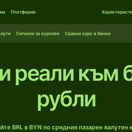
ма
Платформа
Характерист
алути
Сигнали за курсове
Сравни курс в банки
и реали към 
рубли
йте BRL в BYN по средния пазарен валутен к