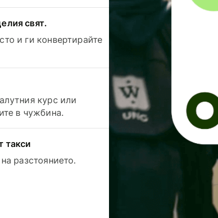
елия свят.
сто и ги конвертирайте
валутния курс или
ите в чужбина.
т такси
 на разстоянието.