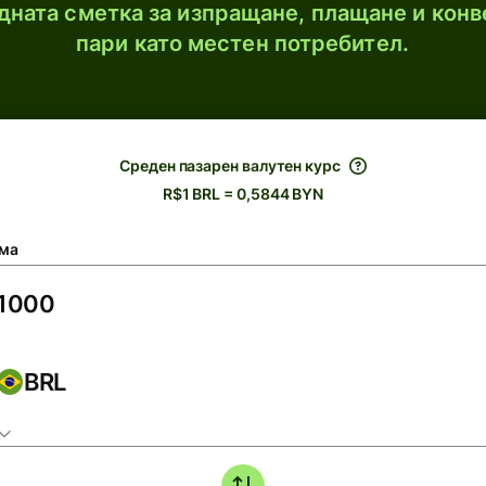
ната сметка за изпращане, плащане и конв
пари като местен потребител.
Среден пазарен валутен курс
R$1 BRL = 0,5844 BYN
ма
BRL