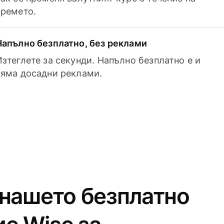
времето.
Напълно безплатно, без реклами
Изтеглете за секунди. Напълно безплатно е и
няма досадни реклами.
 нашето безплатно