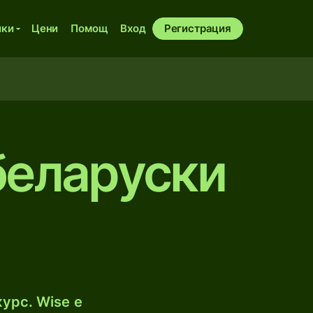
ики
Цени
Помощ
Вход
Регистрация
беларуски
урс. Wise е