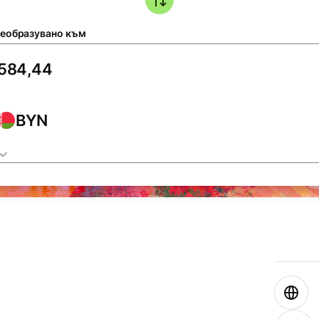
еобразувано към
BYN