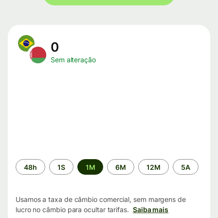
0
Sem alteração
Período
48h
1S
1M
6M
12M
5A
de
tempo
Usamos a taxa de câmbio comercial, sem margens de
lucro no câmbio para ocultar tarifas.
Saiba mais