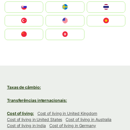
Slovensko
Ruoŧŧa
ไทย
Türkiye
United States
Vietnam
中国
中國香港特別行政區
Taxas de câmbio:
Transferências internacionais:
Cost of living:
Cost of living in United Kingdom
Cost of living in United States
Cost of living in Australia
Cost of living in India
Cost of living in Germany