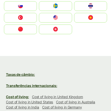
Slovensko
Ruoŧŧa
ไทย
Türkiye
United States
Vietnam
中国
中國香港特別行政區
Taxas de câmbio:
Transferências internacionais:
Cost of living:
Cost of living in United Kingdom
Cost of living in United States
Cost of living in Australia
Cost of living in India
Cost of living in Germany