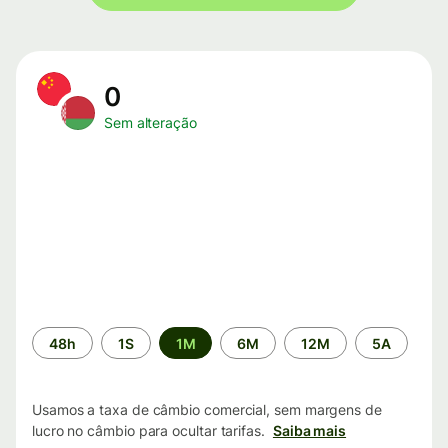
0
Sem alteração
Período
48h
1S
1M
6M
12M
5A
de
tempo
Usamos a taxa de câmbio comercial, sem margens de
lucro no câmbio para ocultar tarifas.
Saiba mais