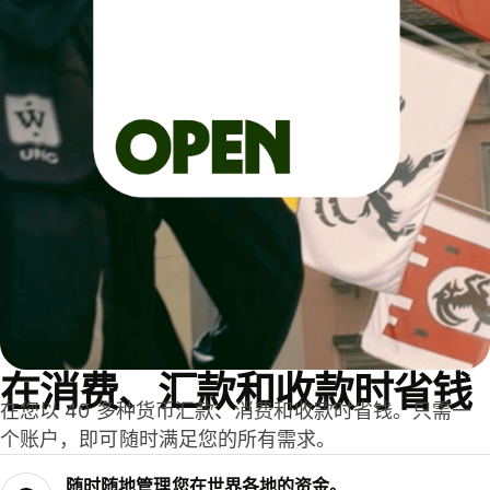
在消费、汇款和收款时省钱
在您以 40 多种货币汇款、消费和收款时省钱。只需一
个账户，即可随时满足您的所有需求。
随时随地管理您在世界各地的资金。