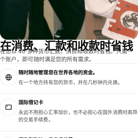
在消费、汇款和收款时省钱
在您以 40 多种货币汇款、消费和收款时省钱。只需一
个账户，即可随时满足您的所有需求。
随时随地管理您在世界各地的资金。
在一个地方持有您的货币，并在几秒钟内兑换。
国际借记卡
永远不用担心汇率加价，也不必担心在国外消费时高昂
的交易手续费。