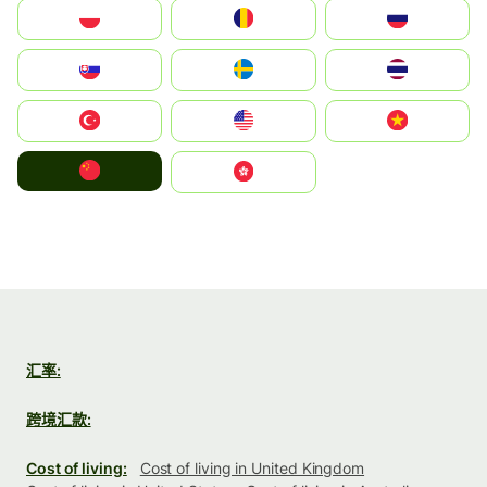
Polska
România
Россия
Slovensko
Ruoŧŧa
ไทย
Türkiye
United States
Vietnam
中国
中國香港特別行政區
汇率:
跨境汇款:
Cost of living:
Cost of living in United Kingdom