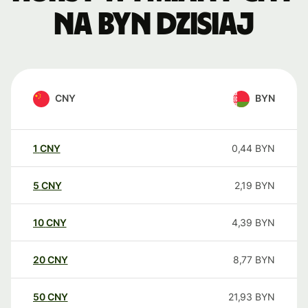
na BYN dzisiaj
CNY
BYN
1
CNY
0,44
BYN
5
CNY
2,19
BYN
10
CNY
4,39
BYN
20
CNY
8,77
BYN
50
CNY
21,93
BYN