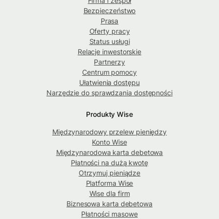
Firma i zespół
Bezpieczeństwo
Prasa
Oferty pracy
Status usługi
Relacje inwestorskie
Partnerzy
Centrum pomocy
Ułatwienia dostępu
Narzędzie do sprawdzania dostępności
Produkty Wise
Międzynarodowy przelew pieniędzy
Konto Wise
Międzynarodowa karta debetowa
Płatności na dużą kwotę
Otrzymuj pieniądze
Platforma Wise
Wise dla firm
Biznesowa karta debetowa
Płatności masowe