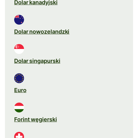
Dolar kanadyjski
Dolar nowozelandzki
Dolar singapurski
Euro
Forint węgierski