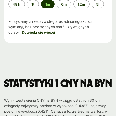
Przedział
48 h
1t
1m
6m
12m
5l
czasu
Korzystamy z rzeczywistego, uśrednionego kursu
wymiany, bez podstępnych marż ukrywających
opłaty.
Dowiedz się więcej
Statystyki 1 CNY na BYN
Wyniki zestawienia CNY na BYN w ciągu ostatnich 30 dni
osiągneły najwyższy poziom w wysokości 0,4387 i najniższy
poziom w wyskości 0,4211. Oznacza to, że średnia wartość w