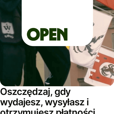
Oszczędzaj, gdy
wydajesz, wysyłasz i
otrzymujesz płatności