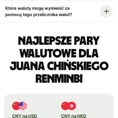
Które waluty mogę wymienić za
pomocą tego przelicznika walut?
Najlepsze pary
walutowe dla
juana chińskiego
renminbi
CNY na USD
CNY na HKD