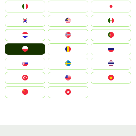
Italia
JA
Japan
South Korea
Malay
Mexico
Nederland
Norge
Portugal
Polska
România
Россия
Slovensko
Ruoŧŧa
ไทย
Türkiye
United States
Vietnam
中国
中國香港特別行政區