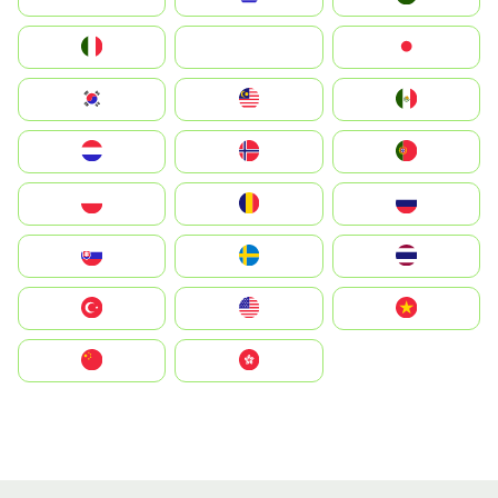
Italia
JA
Japan
South Korea
Malay
Mexico
Nederland
Norge
Portugal
Polska
România
Россия
Slovensko
Ruoŧŧa
ไทย
Türkiye
United States
Vietnam
中国
中國香港特別行政區