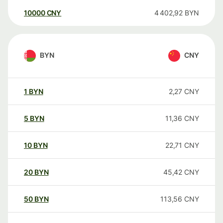
10000
CNY
4 402,92
BYN
BYN
CNY
1
BYN
2,27
CNY
5
BYN
11,36
CNY
10
BYN
22,71
CNY
20
BYN
45,42
CNY
50
BYN
113,56
CNY