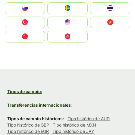
Slovensko
Ruoŧŧa
ไทย
Türkiye
United States
Vietnam
中国
中國香港特別行政區
Tipos de cambio:
Transferencias internacionales:
Tipos de cambio históricos:
Tipo histórico de AUD
Tipo histórico de GBP
Tipo histórico de MXN
Tipo histórico de EUR
Tipo histórico de JPY