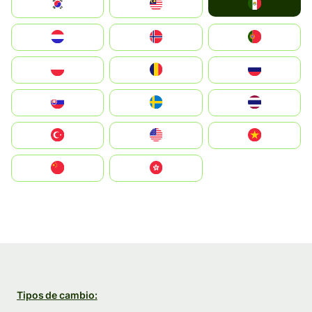
Mexico
South Korea
Malay
Nederland
Norge
Portugal
Polska
România
Россия
Slovensko
Ruoŧŧa
ไทย
Türkiye
United States
Vietnam
中国
中國香港特別行政區
Tipos de cambio: