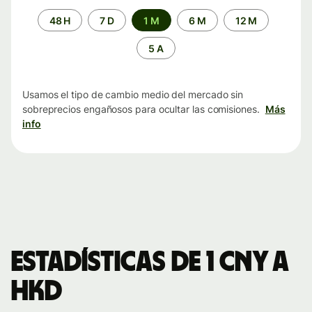
Periodo
48 H
7 D
1 M
6 M
12 M
de
tiempo
5 A
Usamos el tipo de cambio medio del mercado sin
sobreprecios engañosos para ocultar las comisiones.
Más
info
Estadísticas de 1 CNY a
HKD