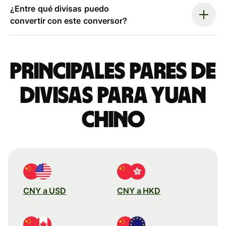
¿Entre qué divisas puedo
convertir con este conversor?
Principales pares de
divisas para yuan
chino
CNY a USD
CNY a HKD