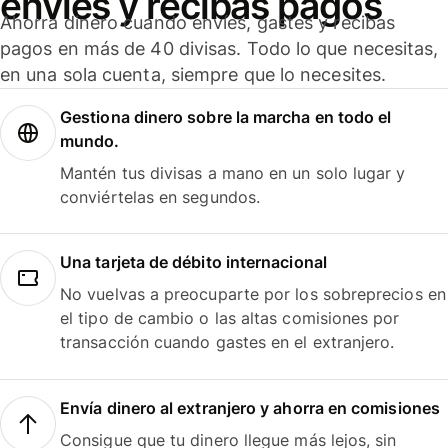
envíes y recibas pagos
Ahorra dinero cuando envíes, gastes y recibas
pagos en más de 40 divisas. Todo lo que necesitas,
en una sola cuenta, siempre que lo necesites.
Gestiona dinero sobre la marcha en todo el
mundo.
Mantén tus divisas a mano en un solo lugar y
conviértelas en segundos.
Una tarjeta de débito internacional
No vuelvas a preocuparte por los sobreprecios en
el tipo de cambio o las altas comisiones por
transacción cuando gastes en el extranjero.
Envía dinero al extranjero y ahorra en comisiones
Consigue que tu dinero llegue más lejos, sin