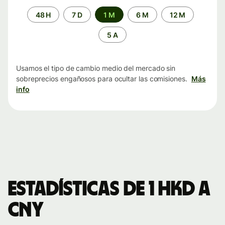
Periodo
48 H
7 D
1 M
6 M
12 M
de
tiempo
5 A
Usamos el tipo de cambio medio del mercado sin
sobreprecios engañosos para ocultar las comisiones.
Más
info
Estadísticas de 1 HKD a
CNY