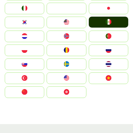
Italia
JA
Japan
Mexico
South Korea
Malay
Nederland
Norge
Portugal
Polska
România
Россия
Slovensko
Ruoŧŧa
ไทย
Türkiye
United States
Vietnam
中国
中國香港特別行政區