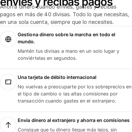
envíes y recibas pagos
Ahorra dinero cuando envíes, gastes y recibas
pagos en más de 40 divisas. Todo lo que necesitas,
en una sola cuenta, siempre que lo necesites.
Gestiona dinero sobre la marcha en todo el
mundo.
Mantén tus divisas a mano en un solo lugar y
conviértelas en segundos.
Una tarjeta de débito internacional
No vuelvas a preocuparte por los sobreprecios en
el tipo de cambio o las altas comisiones por
transacción cuando gastes en el extranjero.
Envía dinero al extranjero y ahorra en comisiones
Consigue que tu dinero llegue más lejos, sin