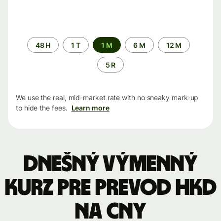
Time
48 H
1 T
1 M
6 M
12 M
period
5 R
We use the real, mid-market rate with no sneaky mark-up
to hide the fees.
Learn more
Dnešný výmenný
kurz pre prevod HKD
na CNY