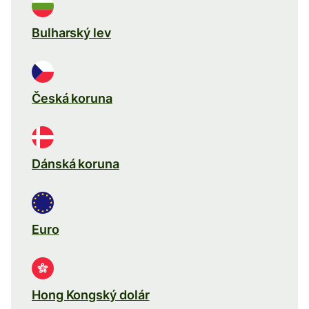
Bulharský lev
Česká koruna
Dánská koruna
Euro
Hong Kongský dolár