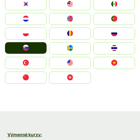
South Korea
Malay
Mexico
Nederland
Norge
Portugal
Polska
România
Россия
Slovensko
Ruoŧŧa
ไทย
Türkiye
United States
Vietnam
中国
中國香港特別行政區
Výmenné kurzy: