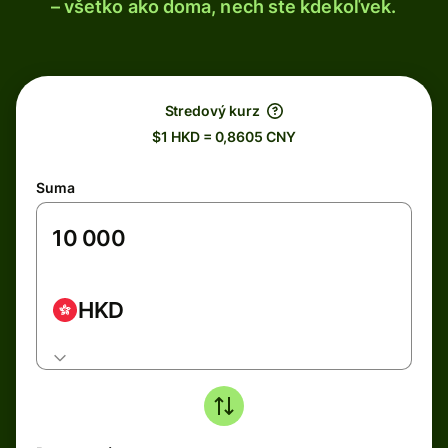
– všetko ako doma, nech ste kdekoľvek.
Stredový kurz
$1 HKD = 0,8605 CNY
Suma
HKD