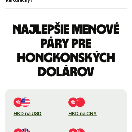
Najlepšie menové
páry pre
Hongkonských
dolárov
HKD na USD
HKD na CNY