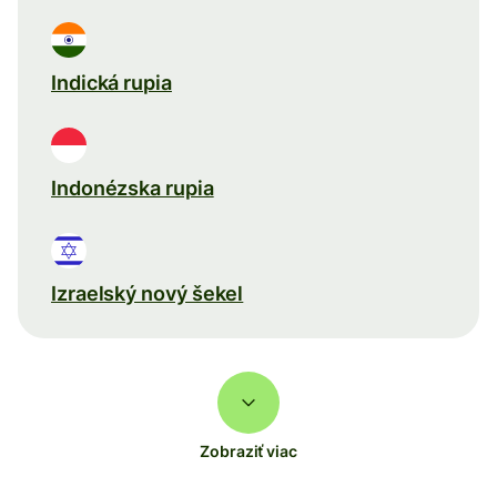
Indická rupia
Indonézska rupia
Izraelský nový šekel
Zobraziť viac