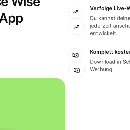
se Wise
Verfolge Live-
-App
Du kannst dein
jederzeit anseh
entwickelt.
Komplett koste
Download in Sek
Werbung.