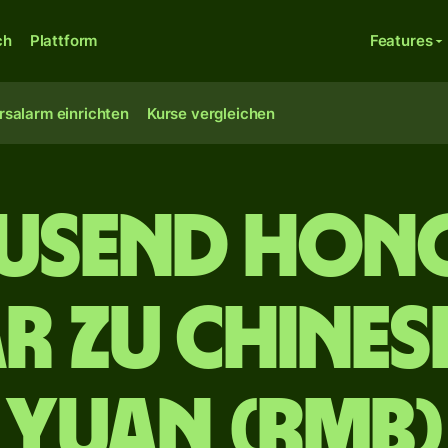
ch
Plattform
Features
rsalarm einrichten
Kurse vergleichen
ausend Ho
r zu chines
Yuan (RMB)