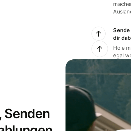
machen
Ausland
Sende 
dir da
Hole m
egal w
, Senden
ahlungen