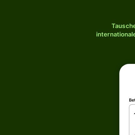
Tausche
internationa
Be