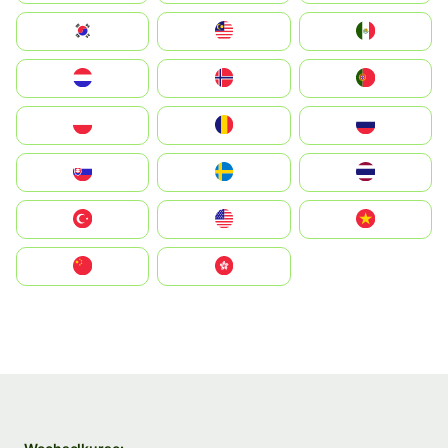
South Korea
Malay
Mexico
Nederland
Norge
Portugal
Polska
România
Россия
Slovensko
Ruoŧŧa
ไทย
Türkiye
United States
Vietnam
中国
中國香港特別行政區