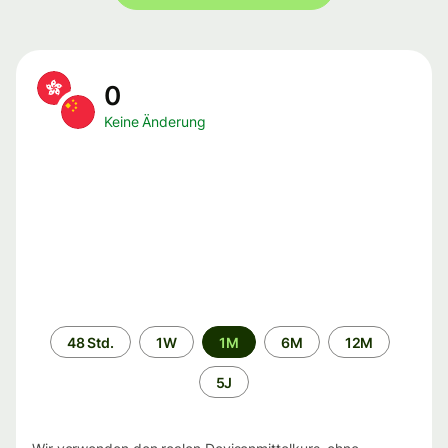
0
Keine Änderung
Zeitraum
48 Std.
1W
1M
6M
12M
5J