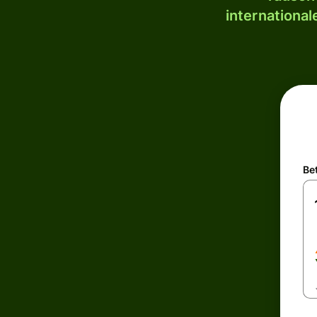
internationa
Be