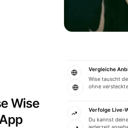
Vergleiche Anb
Wise tauscht d
ohne versteckt
se Wise
Verfolge Live-
-App
Du kannst dein
jederzeit anseh