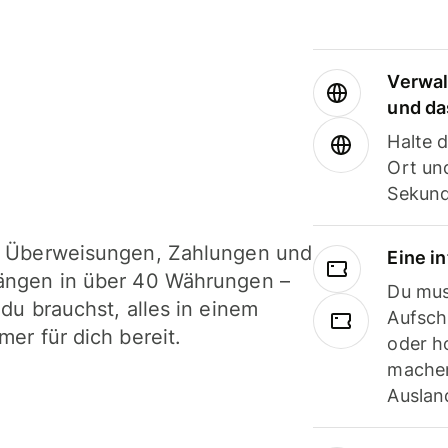
Verwal
und da
Halte 
Ort und
Sekund
i Überweisungen, Zahlungen und
Eine i
ängen in über 40 Währungen –
Du mus
 du brauchst, alles in einem
Aufsch
mer für dich bereit.
oder h
machen
Ausland