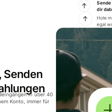
Sende 
dir da
Hole m
egal w
, Senden
ahlungen
deingängen in über 40
inem Konto, immer für