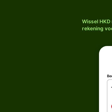
Wissel HKD 
rekening voo
Be