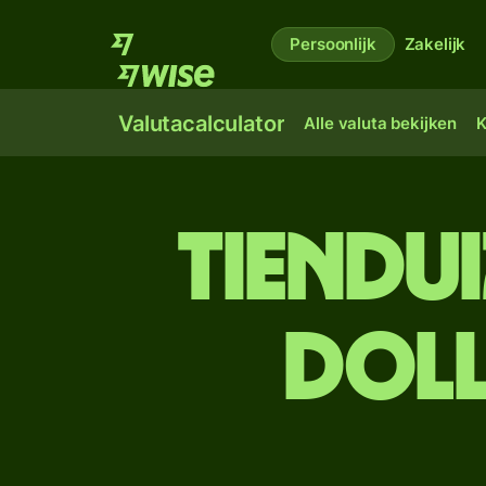
Persoonlijk
Zakelijk
Valutacalculator
Alle valuta bekijken
K
tien­d
doll