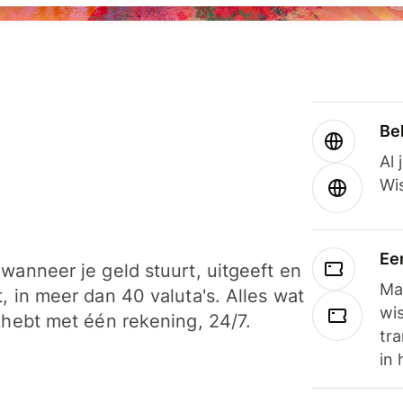
Be
Al 
Wi
Ee
wanneer je geld stuurt, uitgeeft en
Ma
, in meer dan 40 valuta's. Alles wat
wi
 hebt met één rekening, 24/7.
tra
in 