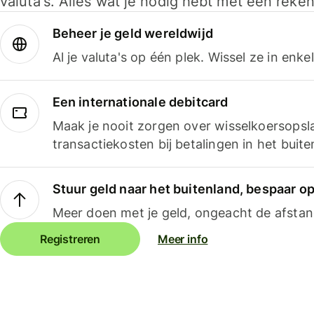
valuta's. Alles wat je nodig hebt met één reken
Beheer je geld wereldwijd
Al je valuta's op één plek. Wissel ze in enk
Een internationale debitcard
Maak je nooit zorgen over wisselkoersopsl
transactiekosten bij betalingen in het buite
Stuur geld naar het buitenland, bespaar o
Meer doen met je geld, ongeacht de afstan
Registreren
Meer info