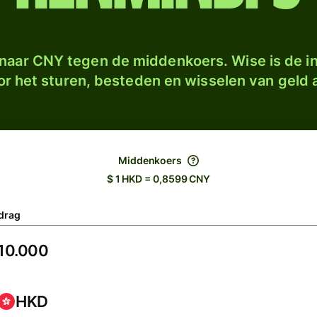
naar CNY tegen de middenkoers. Wise is de in
r het sturen, besteden en wisselen van geld a
Middenkoers
$ 1 HKD = 0,8599 CNY
drag
HKD