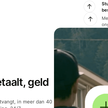
Stu
be
Me
on
aalt, geld
ntvangt, in meer dan 40