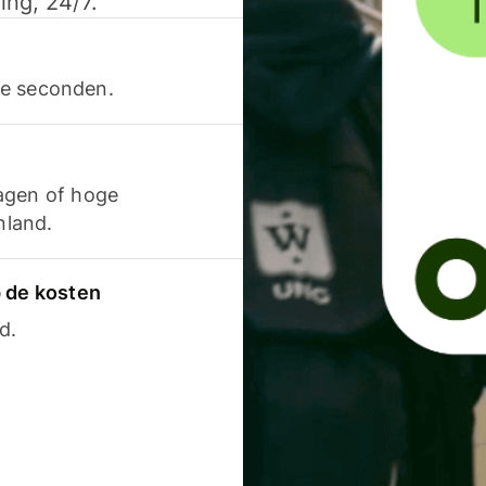
ing, 24/7.
ele seconden.
agen of hoge
nland.
p de kosten
d.