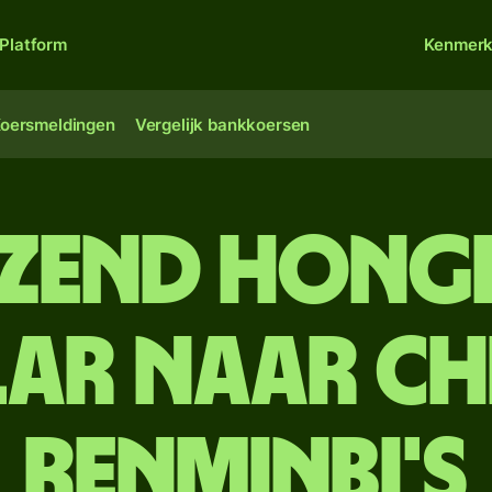
Platform
Kenmer
oersmeldingen
Vergelijk bankkoersen
uizend Hon
ar naar Ch
renminbi's