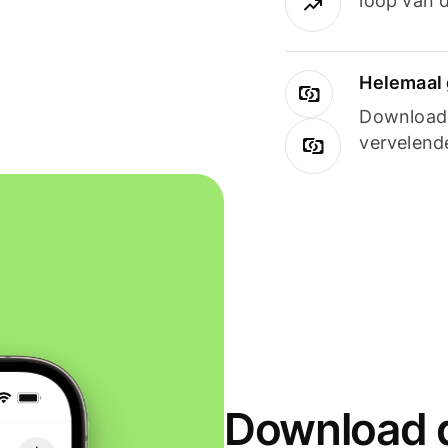
loop van d
Helemaal 
Downloade
vervelend
Download d