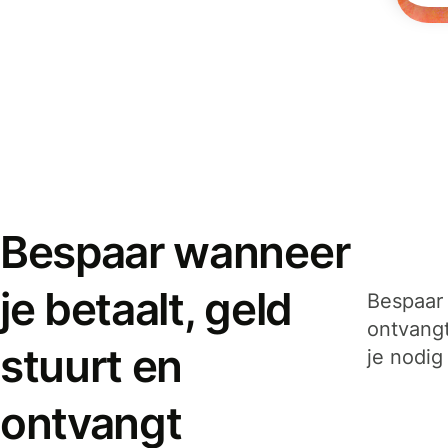
Bespaar wanneer
je betaalt, geld
Bespaar 
ontvangt
stuurt en
je nodig
ontvangt