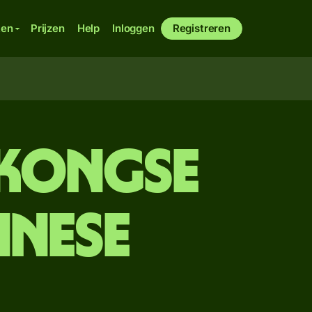
ken
Prijzen
Help
Inloggen
Registreren
gkongse
inese