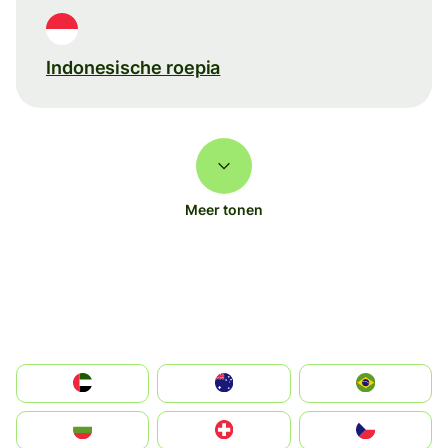
Indonesische roepia
Meer tonen
الإمارات العربية المتحدة
Australia
Brazil
България
Switzerland
Czechia