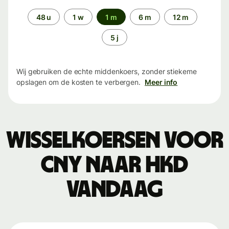
Periode
48 u
1 w
1 m
6 m
12 m
5 j
Wij gebruiken de echte middenkoers, zonder stiekeme
opslagen om de kosten te verbergen.
Meer info
Wisselkoersen voor
CNY naar HKD
vandaag