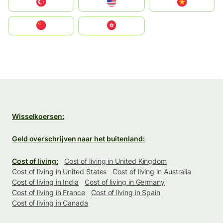
Türkiye
United States
Vietnam
中国
中國香港特別行政區
Wisselkoersen:
Geld overschrijven naar het buitenland:
Cost of living:
Cost of living in United Kingdom
Cost of living in United States
Cost of living in Australia
Cost of living in India
Cost of living in Germany
Cost of living in France
Cost of living in Spain
Cost of living in Canada