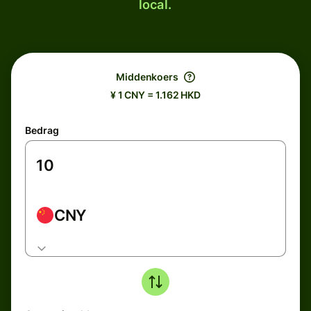
local.
Middenkoers
¥ 1 CNY = 1.162 HKD
Bedrag
CNY