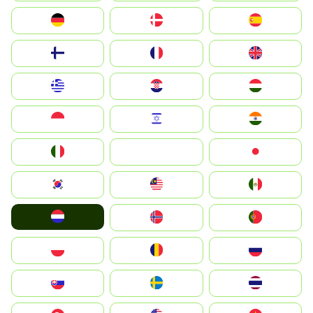
Deutschland
Denmark
España
Suomi
France
United Kingdom
Greece
Hrvatska
Magyarország
Indonesia
Israel
India
Italia
JA
Japan
South Korea
Malay
Mexico
Nederland
Norge
Portugal
Polska
România
Россия
Slovensko
Ruoŧŧa
ไทย