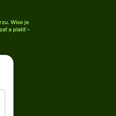
zu. Wise je
ť a platiť –