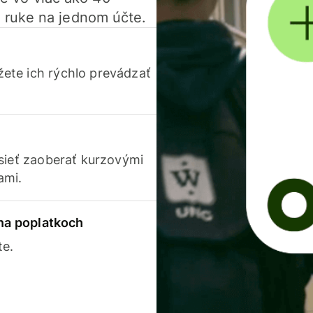
 ruke na jednom účte.
ete ich rýchlo prevádzať
usieť zaoberať kurzovými
ami.
 na poplatkoch
te.