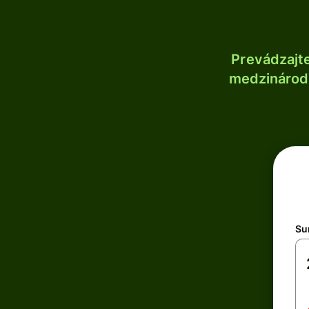
Prevádzajt
medzinárodn
Su