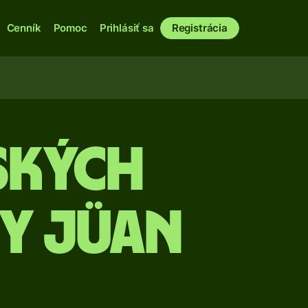
Cenník
Pomoc
Prihlásiť sa
Registrácia
ských
y jüan