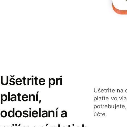
Ušetrite pri
Ušetrite na o
platení,
plaťte vo v
potrebujete
odosielaní a
účte.