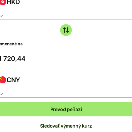
HKD
emenené na
CNY
Prevod peňazí
Sledovať výmenný kurz