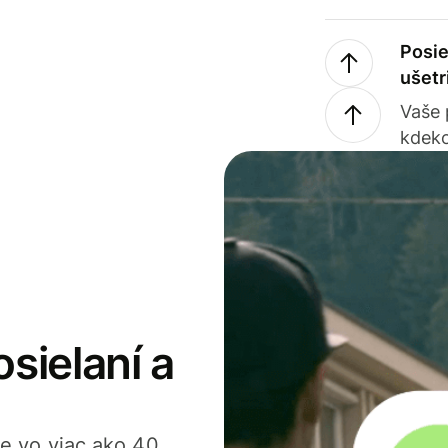
Posie
ušetr
Vaše
kdeko
osielaní a
ťte vo viac ako 40