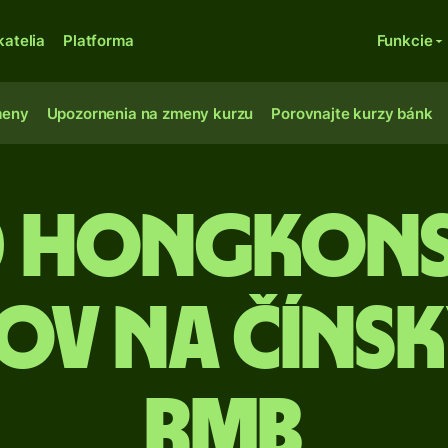
katelia
Platforma
Funkcie
meny
Upozornenia na zmeny kurzu
Porovnajte kurzy bánk
0 Hongkon
ov na čínsk
RMB