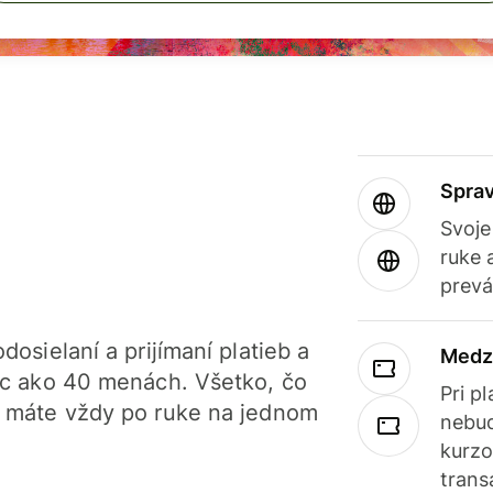
Sprav
Svoje
ruke 
prevá
dosielaní a prijímaní platieb a
Medz
iac ako 40 menách. Všetko, čo
Pri p
, máte vždy po ruke na jednom
nebud
kurzo
trans