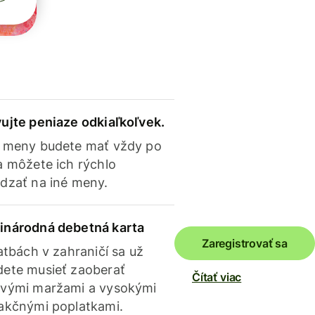
ujte peniaze odkiaľkoľvek.
 meny budete mať vždy po
a môžete ich rýchlo
dzať na iné meny.
inárodná debetná karta
Zaregistrovať sa
latbách v zahraničí sa už
ete musieť zaoberať
Čítať viac
vými maržami a vysokými
akčnými poplatkami.