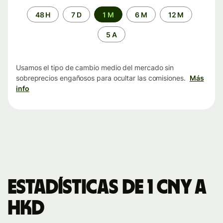
Periodo
48 H
7 D
1 M
6 M
12 M
de
tiempo
5 A
Usamos el tipo de cambio medio del mercado sin
sobreprecios engañosos para ocultar las comisiones.
Más
info
Estadísticas de 1 CNY a
HKD