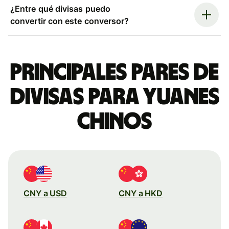
¿Entre qué divisas puedo
convertir con este conversor?
Principales pares de
divisas para yuanes
chinos
CNY a USD
CNY a HKD