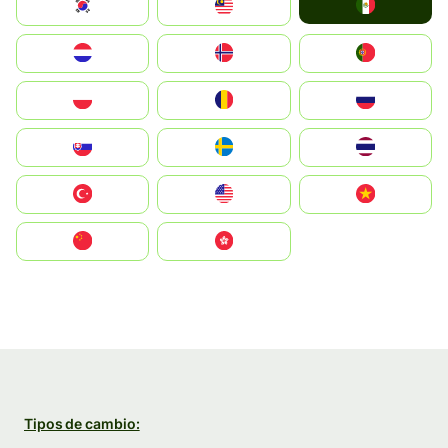
Mexico
South Korea
Malay
Nederland
Norge
Portugal
Polska
România
Россия
Slovensko
Ruoŧŧa
ไทย
Türkiye
United States
Vietnam
中国
中國香港特別行政區
Tipos de cambio: