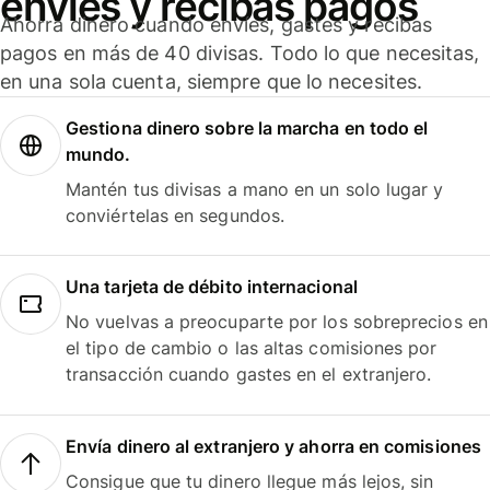
envíes y recibas pagos
Ahorra dinero cuando envíes, gastes y recibas
pagos en más de 40 divisas. Todo lo que necesitas,
en una sola cuenta, siempre que lo necesites.
Gestiona dinero sobre la marcha en todo el
mundo.
Mantén tus divisas a mano en un solo lugar y
conviértelas en segundos.
Una tarjeta de débito internacional
No vuelvas a preocuparte por los sobreprecios en
el tipo de cambio o las altas comisiones por
transacción cuando gastes en el extranjero.
Envía dinero al extranjero y ahorra en comisiones
Consigue que tu dinero llegue más lejos, sin