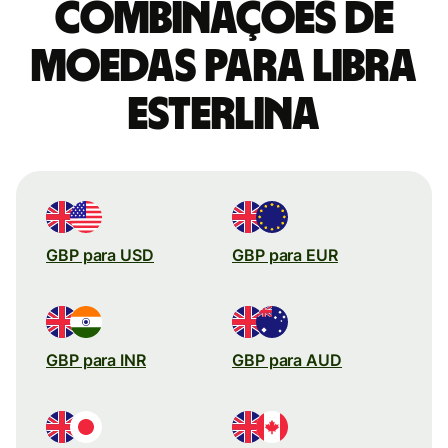
combinações de
moedas para Libra
esterlina
GBP para USD
GBP para EUR
GBP para INR
GBP para AUD