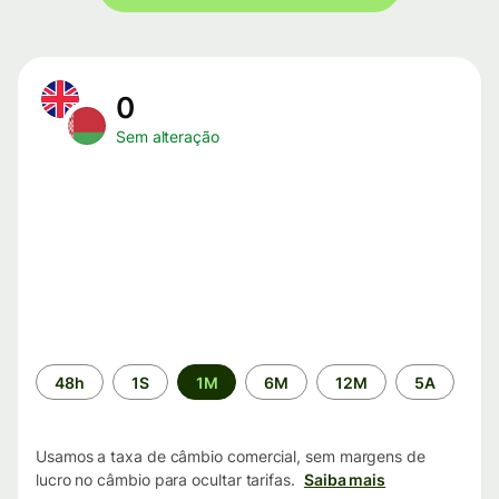
0
Sem alteração
Período
48h
1S
1M
6M
12M
5A
de
tempo
Usamos a taxa de câmbio comercial, sem margens de
lucro no câmbio para ocultar tarifas.
Saiba mais