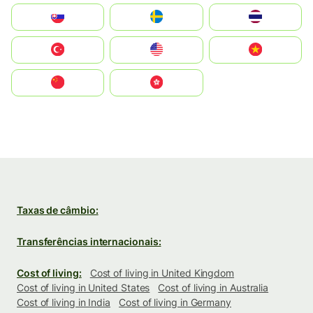
Slovensko
Ruoŧŧa
ไทย
Türkiye
United States
Vietnam
中国
中國香港特別行政區
Taxas de câmbio:
Transferências internacionais:
Cost of living:
Cost of living in United Kingdom
Cost of living in United States
Cost of living in Australia
Cost of living in India
Cost of living in Germany