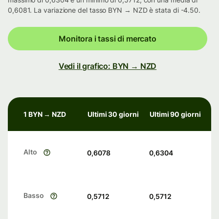
0,6081. La variazione del tasso BYN → NZD è stata di -4.50.
Monitora i tassi di mercato
Vedi il grafico: BYN → NZD
1 BYN → NZD
Ultimi 30 giorni
Ultimi 90 giorni
Alto
0,6078
0,6304
Basso
0,5712
0,5712