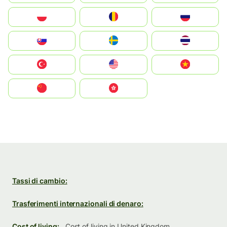
Polska
România
Россия
Slovensko
Ruoŧŧa
ไทย
Türkiye
United States
Vietnam
中国
中國香港特別行政區
Tassi di cambio:
Trasferimenti internazionali di denaro:
Cost of living:
Cost of living in United Kingdom