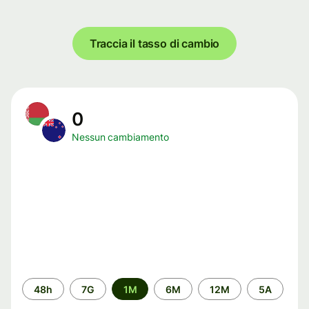
Traccia il tasso di cambio
0
Nessun cambiamento
Periodo
48h
7G
1M
6M
12M
5A
di