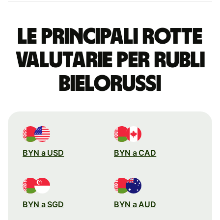
Le principali rotte
valutarie per rubli
bielorussi
BYN a USD
BYN a CAD
BYN a SGD
BYN a AUD