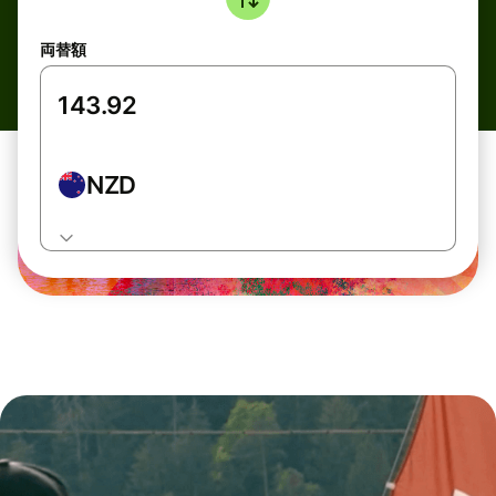
両替額
NZD