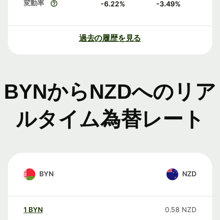
変動率
-6.22
%
-3.49
%
過去の履歴を見る
BYNからNZDへのリア
ルタイム為替レート
BYN
NZD
1
BYN
0.58
NZD