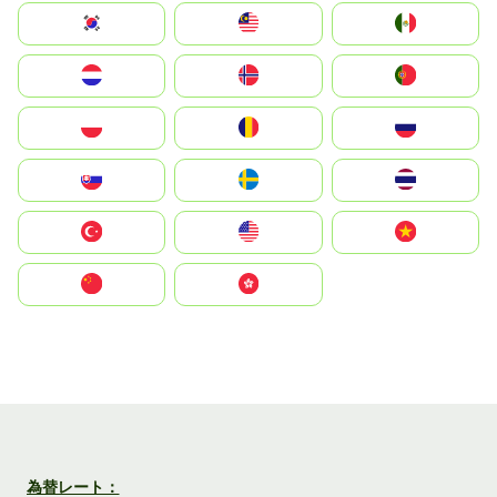
South Korea
Malay
Mexico
Nederland
Norge
Portugal
Polska
România
Россия
Slovensko
Ruoŧŧa
ไทย
Türkiye
United States
Vietnam
中国
中國香港特別行政區
為替レート：