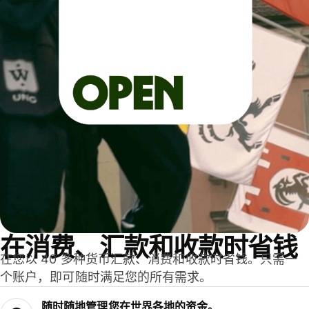
在消费、汇款和收款时省钱
在您以 40 多种货币汇款、消费和收款时省钱。只需一
个账户，即可随时满足您的所有需求。
随时随地管理您在世界各地的资金。