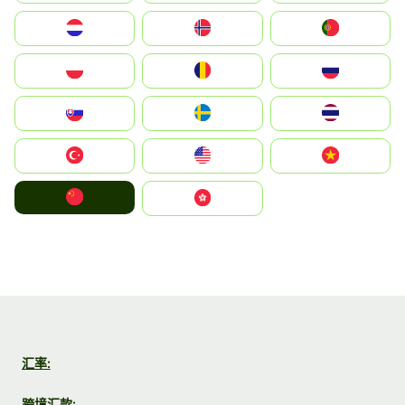
Nederland
Norge
Portugal
Polska
România
Россия
Slovensko
Ruoŧŧa
ไทย
Türkiye
United States
Vietnam
中国
中國香港特別行政區
汇率:
跨境汇款: