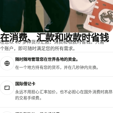
在消费、汇款和收款时省钱
在您以 40 多种货币汇款、消费和收款时省钱。只需一
个账户，即可随时满足您的所有需求。
随时随地管理您在世界各地的资金。
在一个地方持有您的货币，并在几秒钟内兑换。
国际借记卡
永远不用担心汇率加价，也不必担心在国外消费时高昂
的交易手续费。