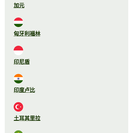
加元
匈牙利福林
印尼盾
印度卢比
土耳其里拉