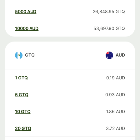
5000
AUD
26,848.95
GTQ
10000
AUD
53,697.90
GTQ
GTQ
AUD
1
GTQ
0.19
AUD
5
GTQ
0.93
AUD
10
GTQ
1.86
AUD
20
GTQ
3.72
AUD