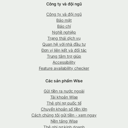
Công ty và đội ngũ
Công ty và đội ngũ
Bảo mật
Báo chí
Nghề nghiệp
Trạng thái dịch vụ
Quan hệ với nhà đầu tư
Đơn vị liên kết và đối tác
Trung tâm trợ giúp
Accessibility
Feature availability checker
Các sản phẩm Wise
Gửi tiền ra nước ngoài
Tài khoản Wise
Thẻ ghi nợ quốc tế
Chuyển khoản số tiền lớn
Cách chúng tôi gửi tiền - xem ngay
Nền tảng Wise
Thẻ ghi nợ kinh doanh