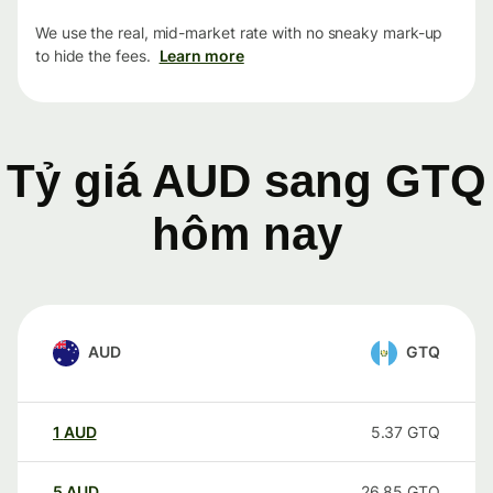
We use the real, mid-market rate with no sneaky mark-up
to hide the fees.
Learn more
Tỷ giá AUD sang GTQ
hôm nay
AUD
GTQ
1
AUD
5.37
GTQ
5
AUD
26.85
GTQ