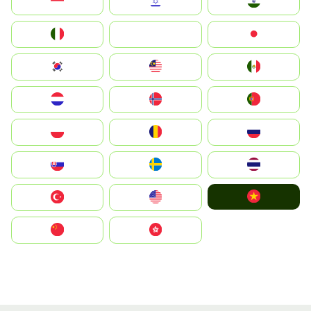
Indonesia
Israel
India
Italia
JA
Japan
South Korea
Malay
Mexico
Nederland
Norge
Portugal
Polska
România
Россия
Slovensko
Ruoŧŧa
ไทย
Vietnam
Türkiye
United States
中国
中國香港特別行政區