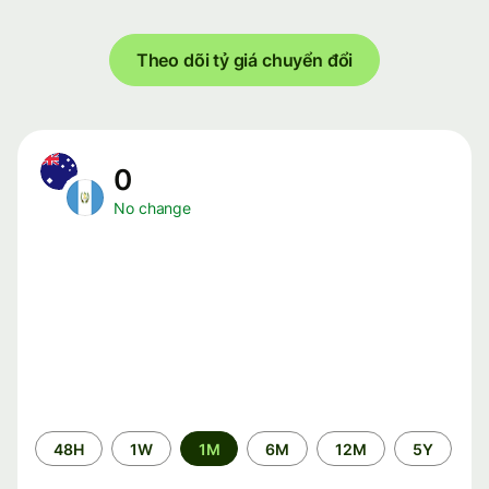
Theo dõi tỷ giá chuyển đổi
0
No change
Time
48H
1W
1M
6M
12M
5Y
period