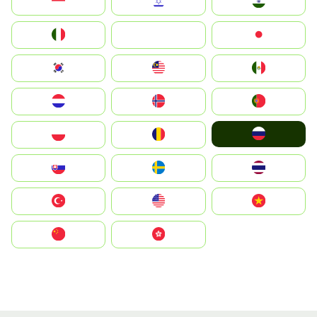
Indonesia
Israel
India
Italia
JA
Japan
South Korea
Malay
Mexico
Nederland
Norge
Portugal
Россия
Polska
România
Slovensko
Ruoŧŧa
ไทย
Türkiye
United States
Vietnam
中国
中國香港特別行政區