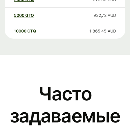
5000
GTQ
932,72
AUD
10000
GTQ
1 865,45
AUD
Часто
задаваемые