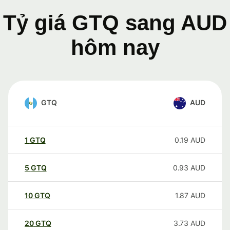
Tỷ giá GTQ sang AUD
hôm nay
GTQ
AUD
1
GTQ
0.19
AUD
5
GTQ
0.93
AUD
10
GTQ
1.87
AUD
20
GTQ
3.73
AUD