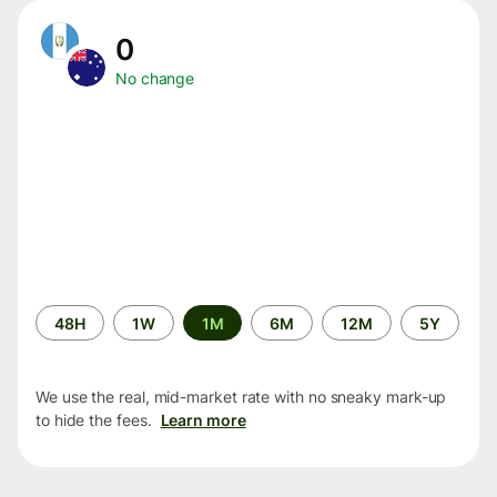
0
No change
Time
48H
1W
1M
6M
12M
5Y
period
We use the real, mid-market rate with no sneaky mark-up
to hide the fees.
Learn more