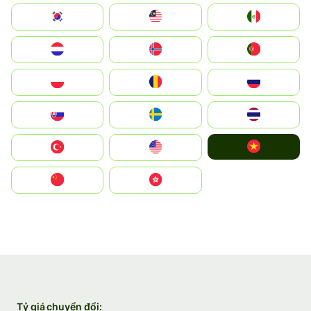
South Korea
Malay
Mexico
Nederland
Norge
Portugal
Polska
România
Россия
Slovensko
Ruoŧŧa
ไทย
Vietnam
Türkiye
United States
中国
中國香港特別行政區
Tỷ giá chuyển đổi: