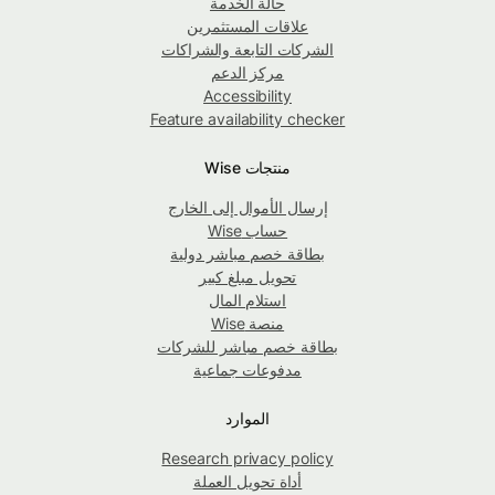
حالة الخدمة
علاقات المستثمرين
الشركات التابعة والشراكات
مركز الدعم
Accessibility
Feature availability checker
منتجات Wise
إرسال الأموال إلى الخارج
حساب Wise
بطاقة خصم مباشر دولية
تحويل مبلغ كبير
استلام المال
منصة Wise
بطاقة خصم مباشر للشركات
مدفوعات جماعية
الموارد
Research privacy policy
أداة تحويل العملة