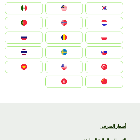
South Korea
Malay
Mexico
Nederland
Norge
Portugal
Polska
România
Россия
Slovensko
Ruoŧŧa
ไทย
Türkiye
United States
Vietnam
中国
中國香港特別行政區
أسعار الصرف: