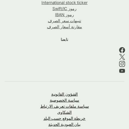
International stock ticker
رموز Swift/IC
رموز IBAN
تنبيهات سعر الصرف
مقارنة أسعار الصرف
تابعنا
الشؤون القانونية
سياسة الخصوصية
سياسة ملفات تعريف الارتباط
الشكاوى
خريطة الموقع حسب البلد
بيان العبودية الحديثة