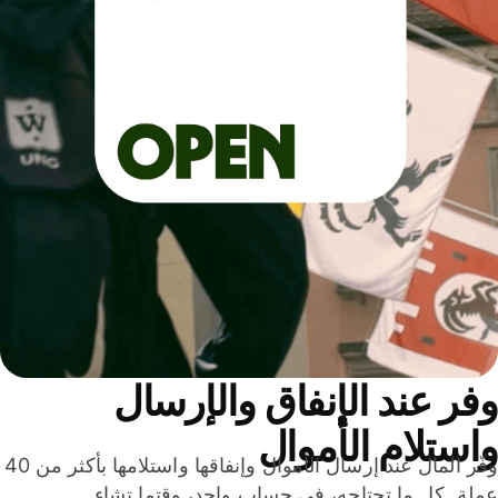
ر عند الإنفاق والإرسال
ستلام الأموال
وفّر المال عند إرسال الأموال وإنفاقها واستلامها بأكثر من 40
لة. كل ما تحتاجه، في حساب واحد، وقتما تشاء.