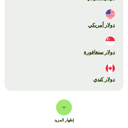
دولار أمريكي
دولار سنغافورة
دولار كندي
إظهار المزيد