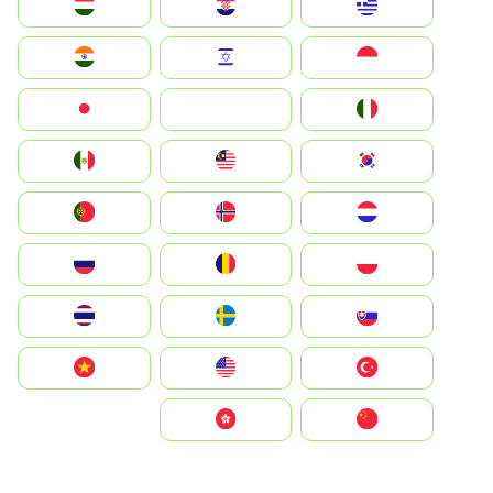
Greece
Hrvatska
Magyarország
Indonesia
Israel
India
Italia
JA
Japan
South Korea
Malay
Mexico
Nederland
Norge
Portugal
Polska
România
Россия
Slovensko
Ruoŧŧa
ไทย
Türkiye
United States
Vietnam
中国
中國香港特別行政區