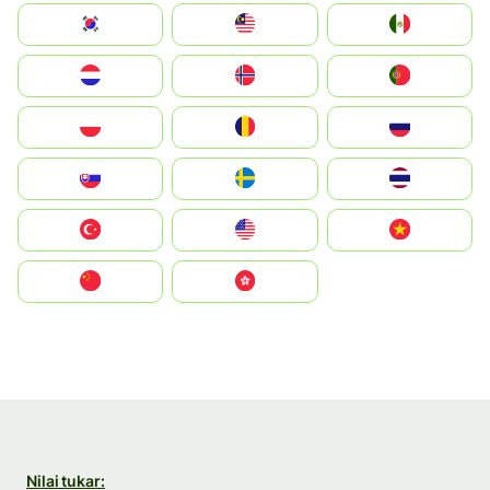
South Korea
Malay
Mexico
Nederland
Norge
Portugal
Polska
România
Россия
Slovensko
Ruoŧŧa
ไทย
Türkiye
United States
Vietnam
中国
中國香港特別行政區
Nilai tukar: