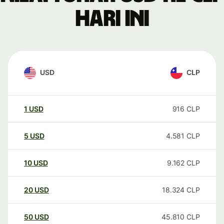
hari ini
USD
CLP
1
USD
916
CLP
5
USD
4.581
CLP
10
USD
9.162
CLP
20
USD
18.324
CLP
50
USD
45.810
CLP