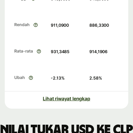
Rendah
911,0900
886,3300
Rata-rata
931,3485
914,1906
Ubah
-2.13
%
2.58
%
Lihat riwayat lengkap
Nilai tukar USD ke CLP