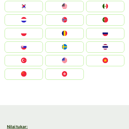
South Korea
Malay
Mexico
Nederland
Norge
Portugal
Polska
România
Россия
Slovensko
Ruoŧŧa
ไทย
Türkiye
United States
Vietnam
中国
中國香港特別行政區
Nilai tukar: