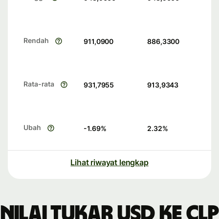
Rendah
911,0900
886,3300
Rata-rata
931,7955
913,9343
Ubah
-1.69
%
2.32
%
Lihat riwayat lengkap
Nilai tukar USD ke CLP