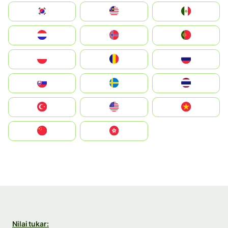
South Korea
Malay
Mexico
Nederland
Norge
Portugal
Polska
România
Россия
Slovensko
Ruoŧŧa
ไทย
Türkiye
United States
Vietnam
中国
中國香港特別行政區
Nilai tukar: