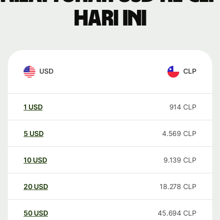
hari ini
USD
CLP
1
USD
914
CLP
5
USD
4.569
CLP
10
USD
9.139
CLP
20
USD
18.278
CLP
50
USD
45.694
CLP