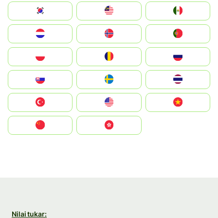
South Korea
Malay
Mexico
Nederland
Norge
Portugal
Polska
România
Россия
Slovensko
Ruoŧŧa
ไทย
Türkiye
United States
Vietnam
中国
中國香港特別行政區
Nilai tukar: