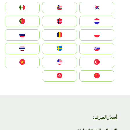
South Korea
Malay
Mexico
Nederland
Norge
Portugal
Polska
România
Россия
Slovensko
Ruoŧŧa
ไทย
Türkiye
United States
Vietnam
中国
中國香港特別行政區
أسعار الصرف: