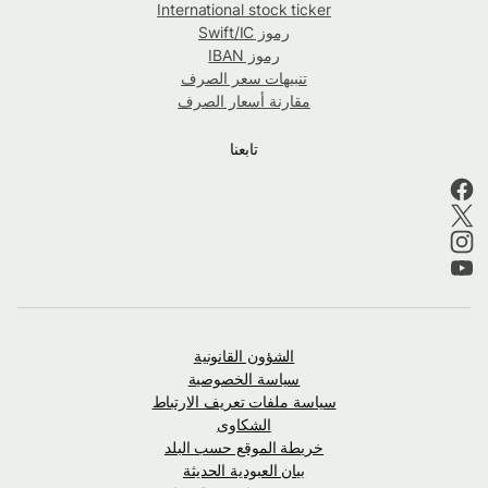
International stock ticker
رموز Swift/IC
رموز IBAN
تنبيهات سعر الصرف
مقارنة أسعار الصرف
تابعنا
الشؤون القانونية
سياسة الخصوصية
سياسة ملفات تعريف الارتباط
الشكاوى
خريطة الموقع حسب البلد
بيان العبودية الحديثة