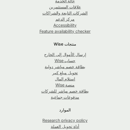
حالة الخدمة
علاقات المستثمرين
الشركات التابعة والشراكات
مركز الدعم
Accessibility
Feature availability checker
منتجات Wise
إرسال الأموال إلى الخارج
حساب Wise
بطاقة خصم مباشر دولية
تحويل مبلغ كبير
استلام المال
منصة Wise
بطاقة خصم مباشر للشركات
مدفوعات جماعية
الموارد
Research privacy policy
أداة تحويل العملة