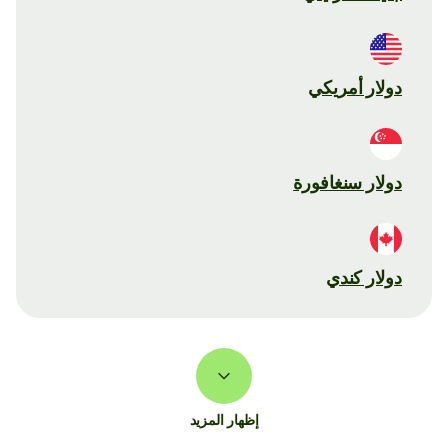
دولار أمريكي
دولار سنغافورة
دولار كندي
إظهار المزيد