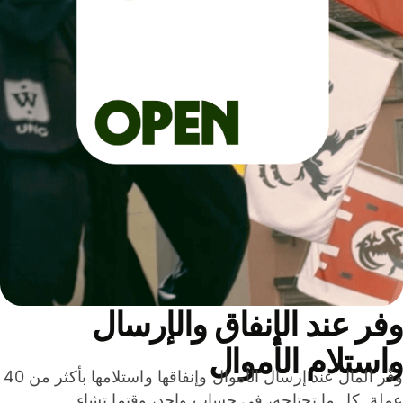
ر عند الإنفاق والإرسال
ستلام الأموال
وفّر المال عند إرسال الأموال وإنفاقها واستلامها بأكثر من 40
لة. كل ما تحتاجه، في حساب واحد، وقتما تشاء.