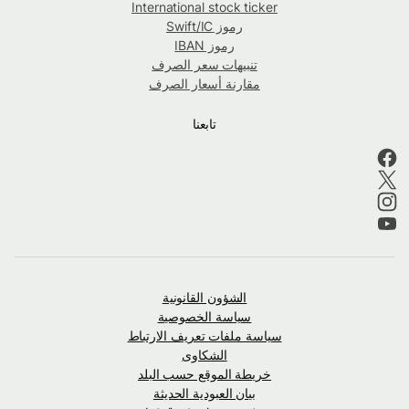
International stock ticker
رموز Swift/IC
رموز IBAN
تنبيهات سعر الصرف
مقارنة أسعار الصرف
تابعنا
الشؤون القانونية
سياسة الخصوصية
سياسة ملفات تعريف الارتباط
الشكاوى
خريطة الموقع حسب البلد
بيان العبودية الحديثة