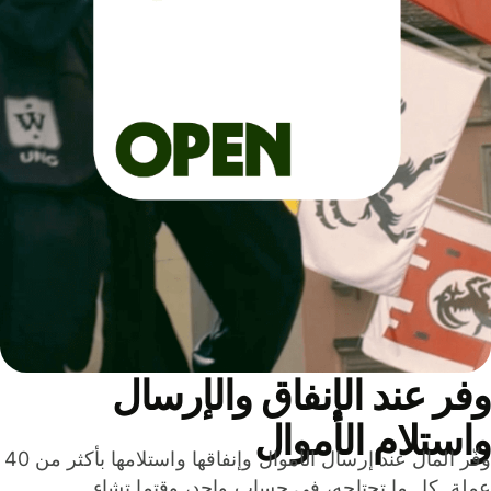
ر عند الإنفاق والإرسال
ستلام الأموال
وفّر المال عند إرسال الأموال وإنفاقها واستلامها بأكثر من 40
لة. كل ما تحتاجه، في حساب واحد، وقتما تشاء.