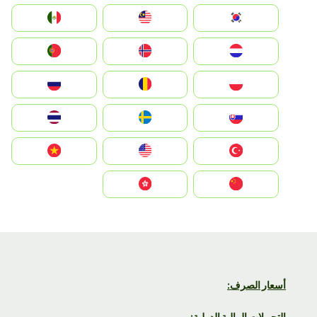
South Korea
Malay
Mexico
Nederland
Norge
Portugal
Polska
România
Россия
Slovensko
Ruoŧŧa
ไทย
Türkiye
United States
Vietnam
中国
中國香港特別行政區
أسعار الصرف:
التحويلات المالية الدولية: