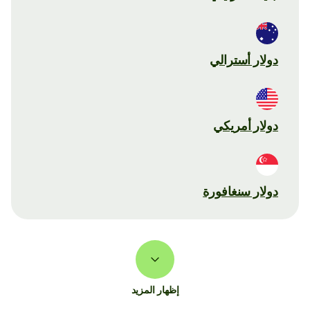
دولار أسترالي
دولار أمريكي
دولار سنغافورة
إظهار المزيد