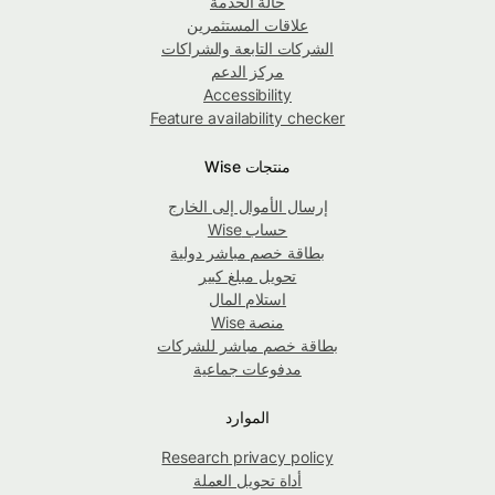
حالة الخدمة
علاقات المستثمرين
الشركات التابعة والشراكات
مركز الدعم
Accessibility
Feature availability checker
منتجات Wise
إرسال الأموال إلى الخارج
حساب Wise
بطاقة خصم مباشر دولية
تحويل مبلغ كبير
استلام المال
منصة Wise
بطاقة خصم مباشر للشركات
مدفوعات جماعية
الموارد
Research privacy policy
أداة تحويل العملة