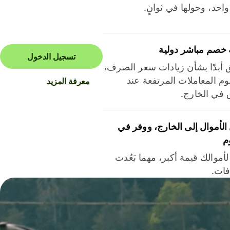
احد، وحولها في ثوانٍ.
 خصم مباشر دولية
تسجيل الدخول
ق أبدًا بشأن زيادات سعر الصرف،
م المعاملات المرتفعة عند
معرفة المزيد
ق في الخارج.
لأموال إلى الخارج، ووفر في
م
أموالك قيمة أكبر، مهما بَعُدت
فات.