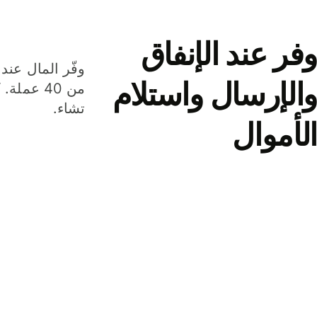
وفر عند الإنفاق
وفّر المال عند 
والإرسال واستلام
من 40 عم
تشاء.
الأموال