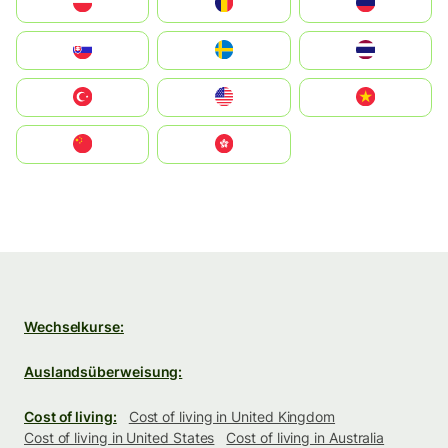
Polska
România
Россия
Slovensko
Ruoŧŧa
ไทย
Türkiye
United States
Vietnam
中国
中國香港特別行政區
Wechselkurse:
Auslandsüberweisung:
Cost of living:
Cost of living in United Kingdom
Cost of living in United States
Cost of living in Australia