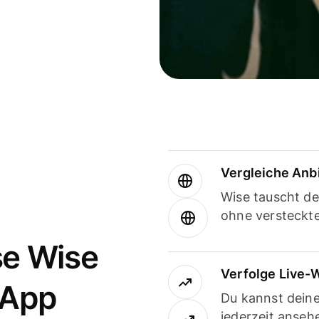
Vergleiche Anb
Wise tauscht d
ohne versteckt
se Wise
Verfolge Live-
-App
Du kannst dein
jederzeit anseh