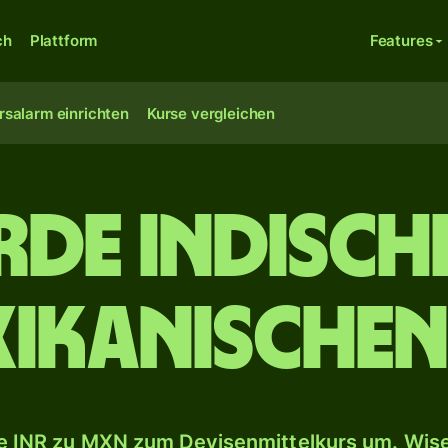
ch
Plattform
Features
rsalarm einrichten
Kurse vergleichen
arde indisch
xikanischen
 INR zu MXN zum Devisenmittelkurs um. Wise