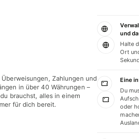
Verwal
und da
Halte 
Ort und
Sekund
i Überweisungen, Zahlungen und
Eine i
ängen in über 40 Währungen –
Du mus
 du brauchst, alles in einem
Aufsch
mer für dich bereit.
oder h
machen
Ausland