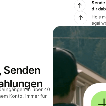
Sende 
dir da
Hole m
egal w
, Senden
ahlungen
deingängen in über 40
inem Konto, immer für