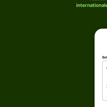
internationa
Be