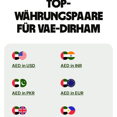
Top-
Währungspaare
für VAE-Dirham
AED in USD
AED in INR
AED in PKR
AED in EUR