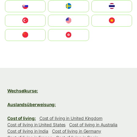
Slovensko
Ruoŧŧa
ไทย
Türkiye
United States
Vietnam
中国
中國香港特別行政區
Wechselkurse:
Auslandsüberweisung:
Cost of living:
Cost of living in United Kingdom
Cost of living in United States
Cost of living in Australia
Cost of living in India
Cost of living in Germany