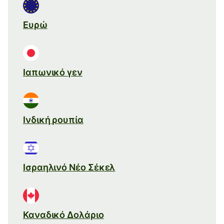
Ευρώ
Ιαπωνικό γεν
Ινδική ρουπία
Ισραηλινό Νέο Σέκελ
Καναδικό Δολάριο