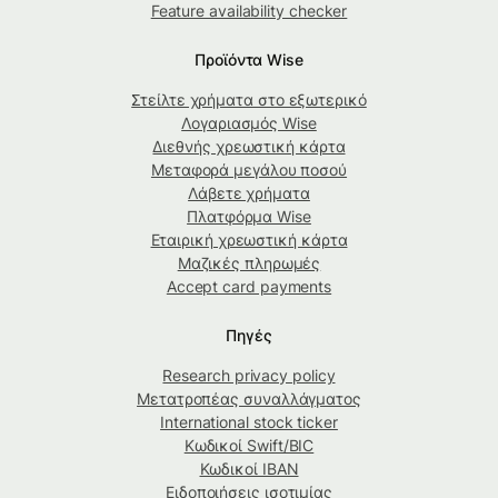
Feature availability checker
Προϊόντα Wise
Στείλτε χρήματα στο εξωτερικό
Λογαριασμός Wise
Διεθνής χρεωστική κάρτα
Μεταφορά μεγάλου ποσού
Λάβετε χρήματα
Πλατφόρμα Wise
Εταιρική χρεωστική κάρτα
Μαζικές πληρωμές
Accept card payments
Πηγές
Research privacy policy
Μετατροπέας συναλλάγματος
International stock ticker
Κωδικοί Swift/BIC
Κωδικοί IBAN
Ειδοποιήσεις ισοτιμίας