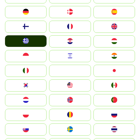
Deutschland
Denmark
España
Suomi
France
United Kingdom
Greece
Hrvatska
Magyarország
Indonesia
Israel
India
Italia
JA
Japan
South Korea
Malay
Mexico
Nederland
Norge
Portugal
Polska
România
Россия
Slovensko
Ruoŧŧa
ไทย