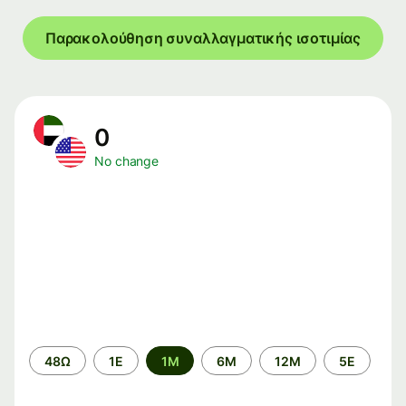
Παρακολούθηση συναλλαγματικής ισοτιμίας
0
No change
Time
48Ω
1Ε
1M
6M
12M
5Ε
period