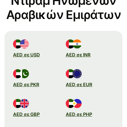
Ντιράμ Ηνωμένων
Αραβικών Εμιράτων
AED σε USD
AED σε INR
AED σε PKR
AED σε EUR
AED σε GBP
AED σε PHP