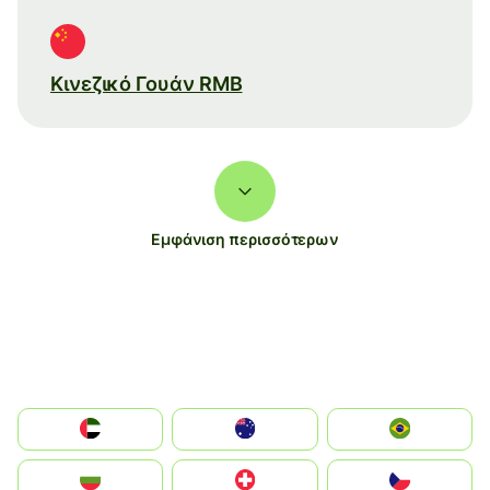
Κινεζικό Γουάν RMB
Εμφάνιση περισσότερων
الإمارات العربية المتحدة
Australia
Brazil
България
Switzerland
Czechia