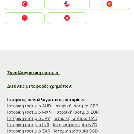
Türkiye
United States
Vietnam
中国
中國香港特別行政區
Συναλλαγματική ισοτιμία:
Διεθνείς μεταφορές χρημάτων:
Ιστορικές συναλλαγματικές ισοτιμίες:
Ιστορική ισοτιμία AUD
Ιστορική ισοτιμία GBP
Ιστορική ισοτιμία MXN
Ιστορική ισοτιμία EUR
Ιστορική ισοτιμία JPY
Ιστορική ισοτιμία CAD
Ιστορική ισοτιμία INR
Ιστορική ισοτιμία NZD
Ιστορική ισοτιμία ZAR
Ιστορική ισοτιμία SGD