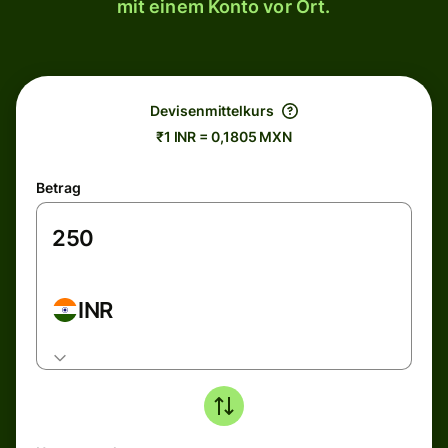
mit einem Konto vor Ort.
Devisenmittelkurs
₹1 INR = 0,1805 MXN
Betrag
INR