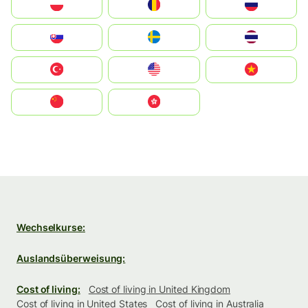
Polska
România
Россия
Slovensko
Ruoŧŧa
ไทย
Türkiye
United States
Vietnam
中国
中國香港特別行政區
Wechselkurse:
Auslandsüberweisung:
Cost of living:
Cost of living in United Kingdom
Cost of living in United States
Cost of living in Australia