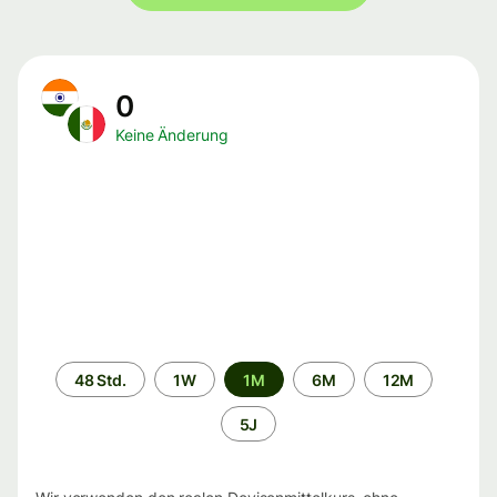
0
Keine Änderung
Zeitraum
48 Std.
1W
1M
6M
12M
5J