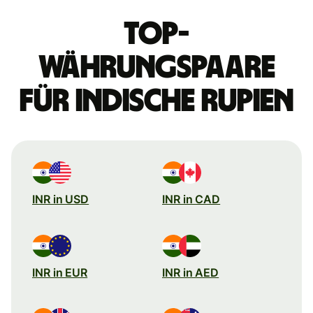
Top-
Währungspaare
für indische Rupien
INR in USD
INR in CAD
INR in EUR
INR in AED