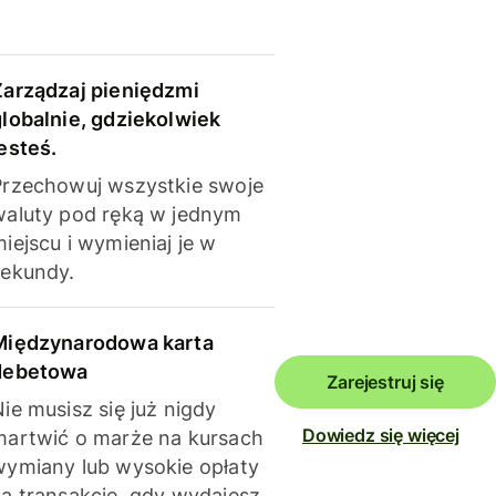
Zarządzaj pieniędzmi
globalnie, gdziekolwiek
esteś.
Przechowuj wszystkie swoje
waluty pod ręką w jednym
iejscu i wymieniaj je w
sekundy.
Międzynarodowa karta
debetowa
Zarejestruj się
ie musisz się już nigdy
Dowiedz się więcej
martwić o marże na kursach
wymiany lub wysokie opłaty
za transakcje, gdy wydajesz