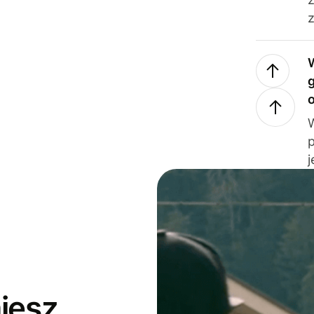
z
j
jesz,