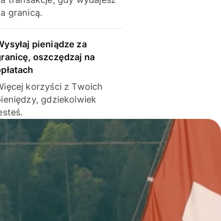
a granicą.
Wysyłaj pieniądze za
granicę, oszczędzaj na
opłatach
Więcej korzyści z Twoich
pieniędzy, gdziekolwiek
esteś.