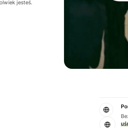
olwiek jesteś.
Po
Be
uś