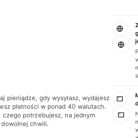
j
m
j pieniądze, gdy wysyłasz, wydajesz
jesz płatności w ponad 40 walutach.
N
 czego potrzebujesz, na jednym
 dowolnej chwili.