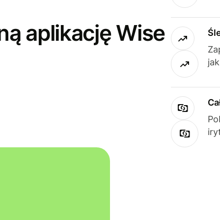
ną aplikację Wise
Śl
Za
ja
Ca
Po
ir