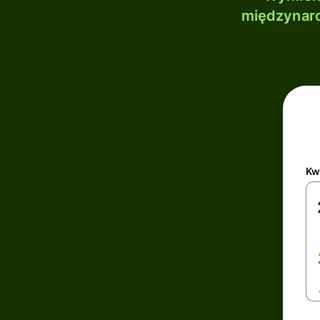
międzynaro
Kw