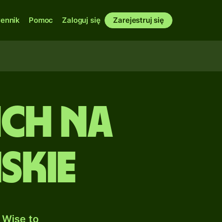
ennik
Pomoc
Zaloguj się
Zarejestruj się
ich na
skie
 Wise to