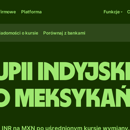
firmowe
Platforma
Funkcje
C
adomości o kursie
Porównaj z bankami
upii indyjsk
o meksykań
INR na MXN po uśrednionym kursie wymiany.