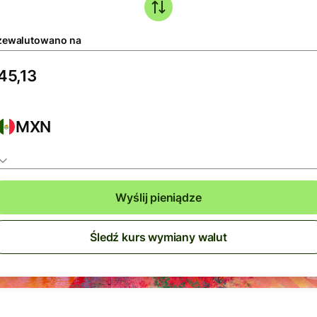
zewalutowano na
MXN
Wyślij pieniądze
Śledź kurs wymiany walut