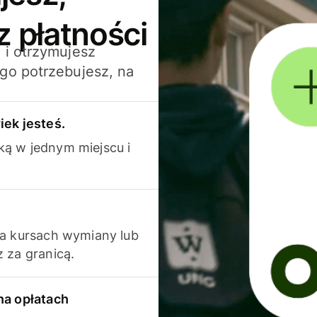
z płatności
 i otrzymujesz
go potrzebujesz, na
iek jesteś.
ką w jednym miejscu i
na kursach wymiany lub
 za granicą.
na opłatach