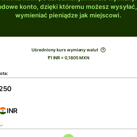
dowe konto, dzięki któremu możesz wysyłać
wymieniać pieniądze jak miejscowi.
Uśredniony kurs wymiany walut
₹1 INR = 0,1805 MXN
ota:
INR