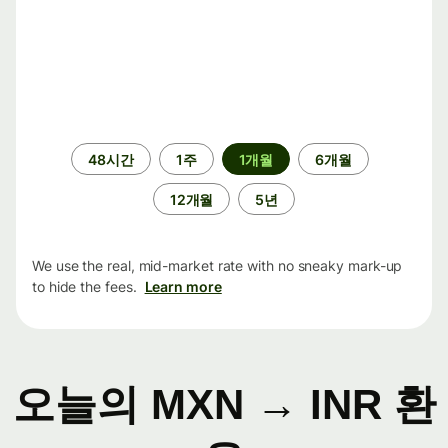
기
48시간
1주
1개월
6개월
간
12개월
5년
We use the real, mid-market rate with no sneaky mark-up
to hide the fees.
Learn more
오늘의 MXN → INR 환