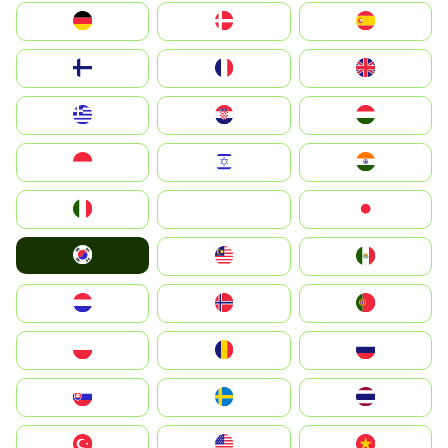
Deutschland
Denmark
España
Suomi
France
United Kingdom
Greece
Hrvatska
Magyarország
Indonesia
Israel
India
Italia
JA
Japan
South Korea
Malay
Mexico
Nederland
Norge
Portugal
Polska
România
Россия
Slovensko
Ruoŧŧa
ไทย
Türkiye
United States
Vietnam