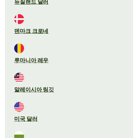
뉴질랜드 달러
덴마크 크로네
루마니아 레우
말레이시아 링깃
미국 달러