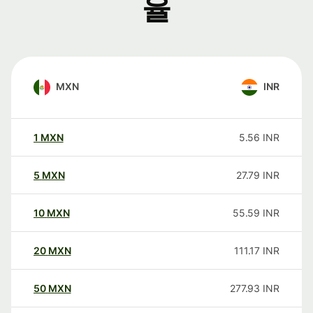
율
MXN
INR
1
MXN
5.56
INR
5
MXN
27.79
INR
10
MXN
55.59
INR
20
MXN
111.17
INR
50
MXN
277.93
INR