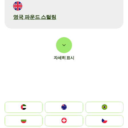
영국 파운드 스털링
자세히 표시
الإمارات العربية المتحدة
Australia
Brazil
България
Switzerland
Czechia