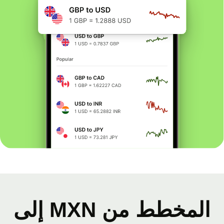
المخطط من MXN إلى