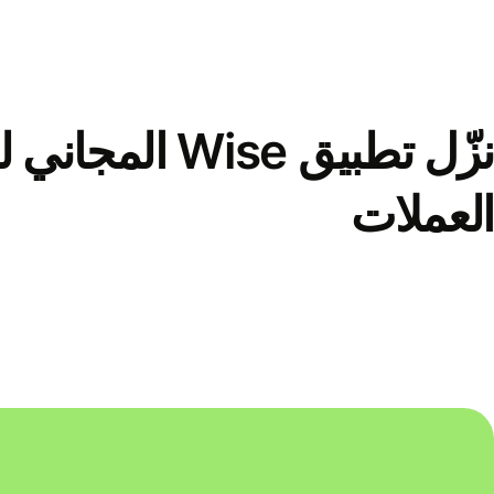
نزّل تطبيق Wise الم
العملات