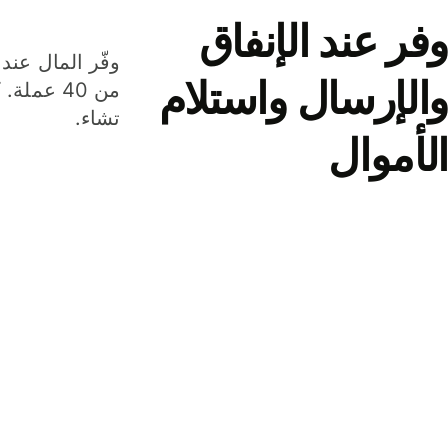
وفر عند الإنفاق
وفّر المال عند 
والإرسال واستلام
من 40 عم
تشاء.
الأموال