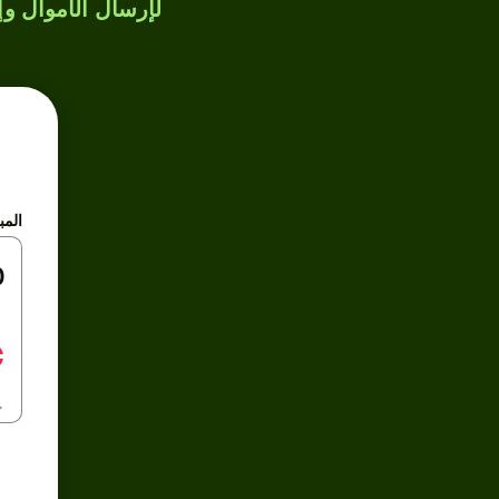
لإرسال الأموال وإن
المب