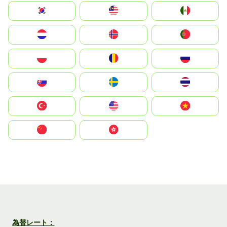
South Korea
Malay
Mexico
Nederland
Norge
Portugal
Polska
România
Россия
Slovensko
Ruoŧŧa
ไทย
Türkiye
United States
Vietnam
中国
中國香港特別行政區
為替レート：