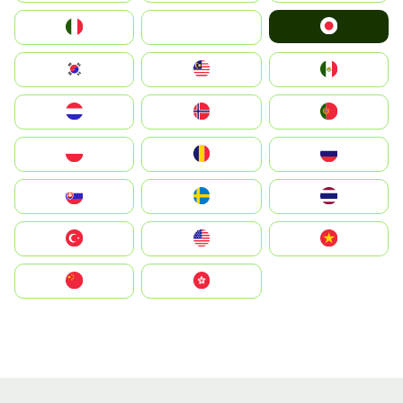
Japan
Italia
JA
South Korea
Malay
Mexico
Nederland
Norge
Portugal
Polska
România
Россия
Slovensko
Ruoŧŧa
ไทย
Türkiye
United States
Vietnam
中国
中國香港特別行政區