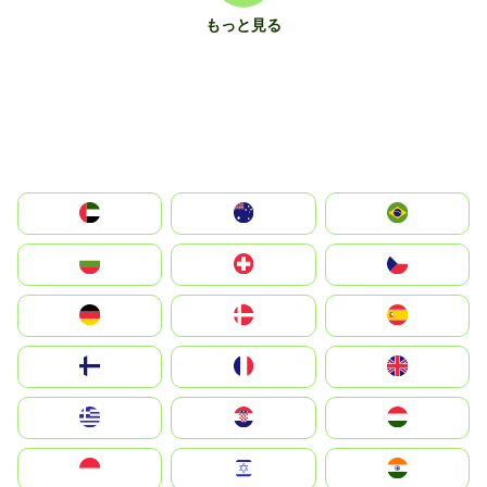
もっと見る
الإمارات العربية المتحدة
Australia
Brazil
България
Switzerland
Czechia
Deutschland
Denmark
España
Suomi
France
United Kingdom
Greece
Hrvatska
Magyarország
Indonesia
Israel
India