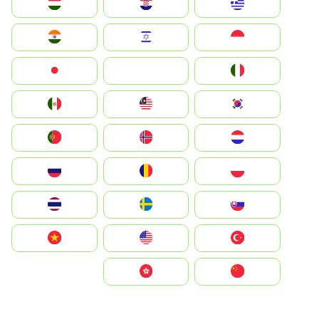
Greece
Hrvatska
Magyarország
Indonesia
Israel
India
Italia
JA
Japan
South Korea
Malay
Mexico
Nederland
Norge
Portugal
Polska
România
Россия
Slovensko
Ruoŧŧa
ไทย
Türkiye
United States
Vietnam
中国
中國香港特別行政區